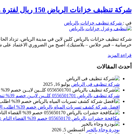
شركة تنظيف خزانات الرياض 150 ريال لفترة محدودة اطلب الان 0556501701 معالجة تشققات الخزان والعزل
في :
شركة تنظيف خزانات بالرياض
شركة تنظيف خزانات بالرياض كلين لاين في مدينة الرياض، تزداد الحا
خرسانية – فيبر جلاس – بلاستيك)، أصبح من الضروري الاعتماد على
قراءة المزيد
أحدث المقالات
شركة تنظيف فى الرياض
يوليو 16, 2025
شركة تنظيف بالرياض 0556501701 كلــين لايــن خصم 39% تنظيف وتعقيم المنازل باحدث الاجهزة
افضل شركة كشف تسربات المياه بالرياض خصم 39% اطلب الان 0556501701‬‏ – تقارير معتمدة
مكافحة حشرات بالرياض 055650170 خصم 39% القضاء التام علي الحشرات والقوارض
بودرة وجاء بالخبر
أغسطس 5, 2026