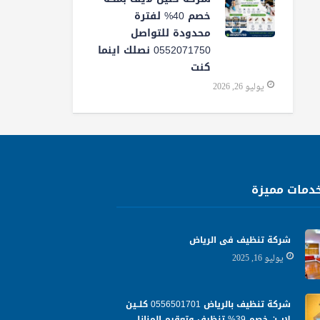
خصم 40% لفترة
محدودة للتواصل
0552071750 نصلك اينما
كنت
يوليو 26, 2026
دمات مميزة
شركة تنظيف فى الرياض
يوليو 16, 2025
شركة تنظيف بالرياض 0556501701 كلــين
لايــن خصم 39% تنظيف وتعقيم المنازل