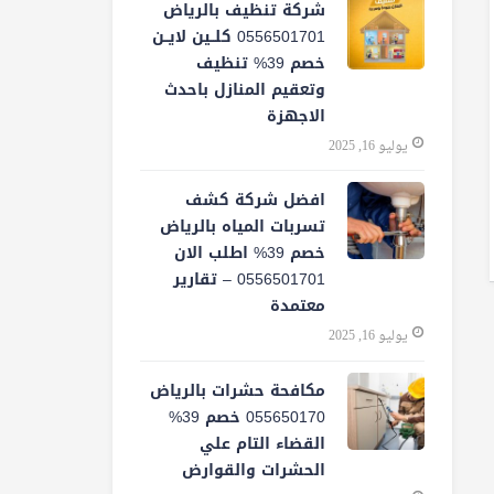
شركة تنظيف بالرياض
0556501701 كلــين لايــن
خصم 39% تنظيف
وتعقيم المنازل باحدث
الاجهزة
يوليو 16, 2025
افضل شركة كشف
تسربات المياه بالرياض
خصم 39% اطلب الان
0556501701‬‏ – تقارير
معتمدة
يوليو 16, 2025
مكافحة حشرات بالرياض
055650170 خصم 39%
القضاء التام علي
الحشرات والقوارض