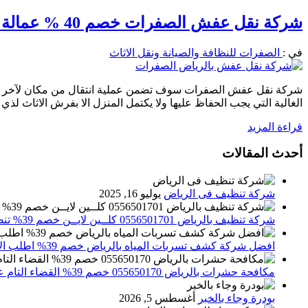
شركة نقل عفش الصفرات خصم 40 % عمالة متخصصة في فك وتركيب وتغليف الاثاث
في :
الصفرات للنظافة والصيانة ونقل الاثاث
شركة نقل عفش الصفرات سوف تضمن عملية انتقال من مكان لآخر مثالية
الغالية التي يجب الحفاظ عليها ولا يكتمل المنزل الا بفرش الاثاث لذي
قراءة المزيد
أحدث المقالات
شركة تنظيف فى الرياض
يوليو 16, 2025
شركة تنظيف بالرياض 0556501701 كلــين لايــن خصم 39% تنظيف وتعقيم المنازل باحدث الاجهزة
افضل شركة كشف تسربات المياه بالرياض خصم 39% اطلب الان 0556501701‬‏ – تقارير معتمدة
مكافحة حشرات بالرياض 055650170 خصم 39% القضاء التام علي الحشرات والقوارض
بودرة وجاء بالخبر
أغسطس 5, 2026