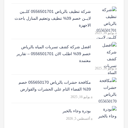
شركة تنظيف بالرياض 0556501701 كلــين
لايــن خصم 39% تنظيف وتعقيم المنازل باحدث
الاجهزة
يوليو 16, 2025
افضل شركة كشف تسربات المياه بالرياض
خصم 39% اطلب الان 0556501701‬‏ – تقارير
معتمدة
يوليو 16, 2025
مكافحة حشرات بالرياض 055650170 خصم
39% القضاء التام علي الحشرات والقوارض
يوليو 16, 2025
بودرة وجاء بالخبر
أغسطس 5, 2026