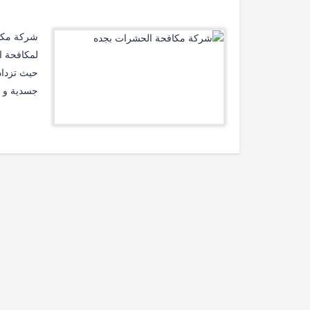
لمكافحة ا
حيث تزداد
جسدية و ص