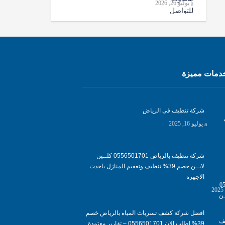
يوليو 26, 2026
مات مميزة
شركة تنظيف فى الرياض
يوليو 16, 2025
شركة تنظيف بالرياض 0556501701 كلــين
لايــن خصم 39% تنظيف وتعقيم المنازل باحدث
الاجهزة
افضل شركة كشف تسربات المياه بالرياض خصم
39% اطلب الان 0556501701‬‏ – تقارير معتمدة