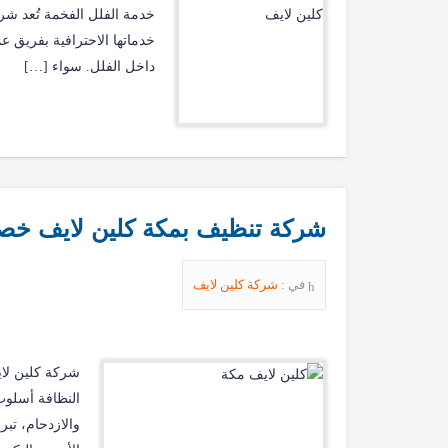
خدمة الفلل الفخمة تُعد شر
خدماتها الاحترافية بفريق 
داخل الفلل. سواء […]
شركة تنظيف بمكة كلين لايف خصم 39% 0552071750 نصلك اينما
في :
شركة كلين لايف
شركة كلين لاي
النظافة أسلوب
والازدحام، تب