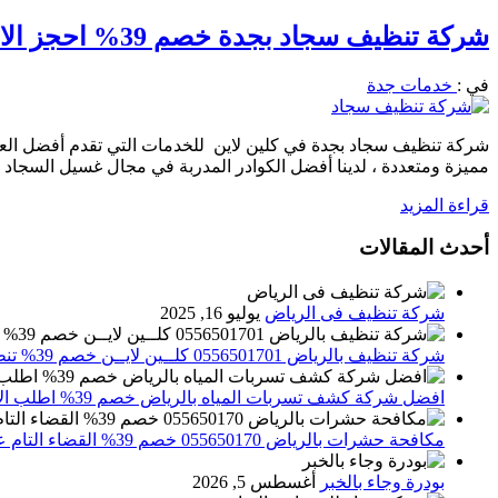
شركة تنظيف سجاد بجدة خصم 39% احجز الان 0556501701 شركة كلين لاين
في :
خدمات جدة
مميزة ومتعددة ، لدينا أفضل الكوادر المدربة في مجال غسيل السجاد 
قراءة المزيد
أحدث المقالات
شركة تنظيف فى الرياض
يوليو 16, 2025
شركة تنظيف بالرياض 0556501701 كلــين لايــن خصم 39% تنظيف وتعقيم المنازل باحدث الاجهزة
افضل شركة كشف تسربات المياه بالرياض خصم 39% اطلب الان 0556501701‬‏ – تقارير معتمدة
مكافحة حشرات بالرياض 055650170 خصم 39% القضاء التام علي الحشرات والقوارض
بودرة وجاء بالخبر
أغسطس 5, 2026