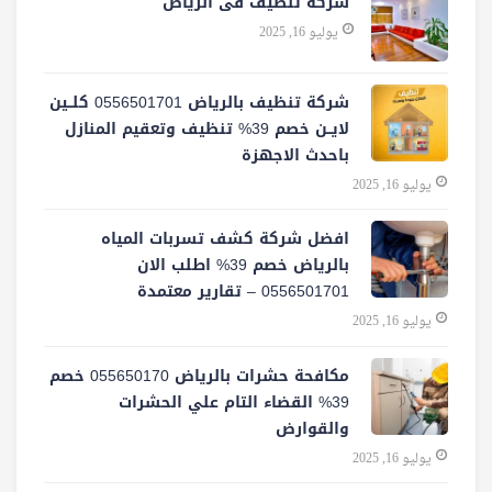
شركة تنظيف فى الرياض
يوليو 16, 2025
شركة تنظيف بالرياض 0556501701 كلــين
لايــن خصم 39% تنظيف وتعقيم المنازل
باحدث الاجهزة
يوليو 16, 2025
افضل شركة كشف تسربات المياه
بالرياض خصم 39% اطلب الان
0556501701‬‏ – تقارير معتمدة
يوليو 16, 2025
مكافحة حشرات بالرياض 055650170 خصم
39% القضاء التام علي الحشرات
والقوارض
يوليو 16, 2025