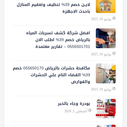
لايــن خصم 39% تنظيف وتعقيم المنازل
باحدث الاجهزة
يوليو 16, 2025
افضل شركة كشف تسربات المياه
بالرياض خصم 39% اطلب الان
0556501701‬‏ – تقارير معتمدة
يوليو 16, 2025
مكافحة حشرات بالرياض 055650170 خصم
39% القضاء التام علي الحشرات
والقوارض
يوليو 16, 2025
بودرة وجاء بالخبر
أغسطس 5, 2026