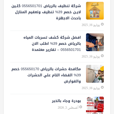
شركة تنظيف بالرياض 0556501701 كلــين
لايــن خصم 39% تنظيف وتعقيم المنازل
باحدث الاجهزة
يوليو 16, 2025
افضل شركة كشف تسربات المياه
بالرياض خصم 39% اطلب الان
0556501701‬‏ – تقارير معتمدة
يوليو 16, 2025
مكافحة حشرات بالرياض 055650170 خصم
39% القضاء التام علي الحشرات
والقوارض
يوليو 16, 2025
بودرة وجاء بالخبر
أغسطس 5, 2026