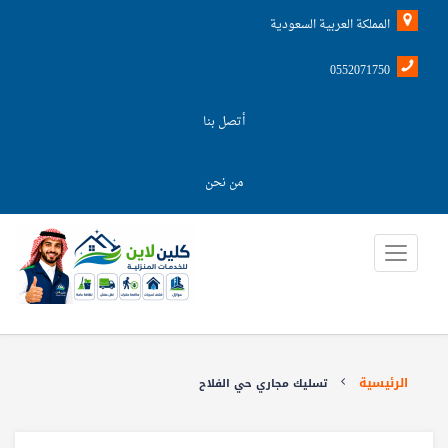
المملكة العربية السعودية
0552071750
أتصل بنا
من نحن
الرئيسية
تسليك مجاري حي الفلاح