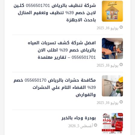
شركة تنظيف بالرياض 0556501701 كلــين
لايــن خصم 39% تنظيف وتعقيم المنازل
باحدث الاجهزة
يوليو 16, 2025
افضل شركة كشف تسربات المياه
بالرياض خصم 39% اطلب الان
0556501701‬‏ – تقارير معتمدة
يوليو 16, 2025
مكافحة حشرات بالرياض 055650170 خصم
39% القضاء التام علي الحشرات
والقوارض
يوليو 16, 2025
بودرة وجاء بالخبر
أغسطس 5, 2026