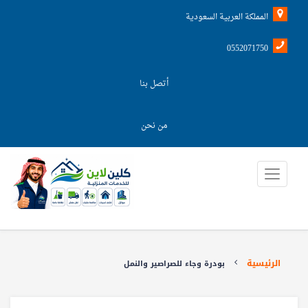
المملكة العربية السعودية
0552071750
أتصل بنا
من نحن
الرئيسية
بودرة وجاء للصراصير والنمل