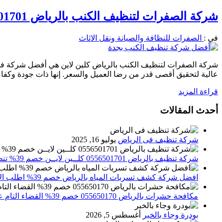
شركة الصفرات لتنظيف الكنب بالرياض 0556501701 عرض خاص غسيل الكنب 200 ريال
في :
الصفرات للنظافة والصيانة ونقل الاثاث
شركة الصفرات لتنظيف الكنب بالرياض كلين لاين هي أفضل شركة في 
عالية لتحقيق أقصى قدر من رضا العميل والسعر. إنها ذات جودة وكفا
قراءة المزيد
أحدث المقالات
شركة تنظيف فى الرياض
يوليو 16, 2025
شركة تنظيف بالرياض 0556501701 كلــين لايــن خصم 39% تنظيف وتعقيم المنازل باحدث الاجهزة
افضل شركة كشف تسربات المياه بالرياض خصم 39% اطلب الان 0556501701‬‏ – تقارير معتمدة
مكافحة حشرات بالرياض 055650170 خصم 39% القضاء التام علي الحشرات والقوارض
بودرة وجاء بالخبر
أغسطس 5, 2026