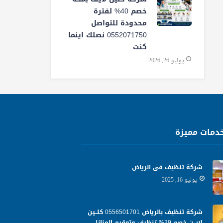
خصم 40% لفترة
محدودة للتواصل
0552071750 نصلك اينما
كنت
يوليو 26, 2026
دمات مميزة
شركة تنظيف فى الرياض
يوليو 16, 2025
شركة تنظيف بالرياض 0556501701 كلــين
لايــن خصم 39% تنظيف وتعقيم المنازل