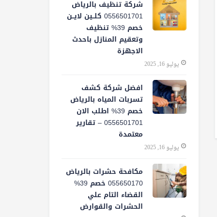
شركة تنظيف بالرياض
0556501701 كلــين لايــن
خصم 39% تنظيف
وتعقيم المنازل باحدث
الاجهزة
يوليو 16, 2025
افضل شركة كشف
تسربات المياه بالرياض
خصم 39% اطلب الان
0556501701‬‏ – تقارير
معتمدة
يوليو 16, 2025
مكافحة حشرات بالرياض
055650170 خصم 39%
القضاء التام علي
الحشرات والقوارض