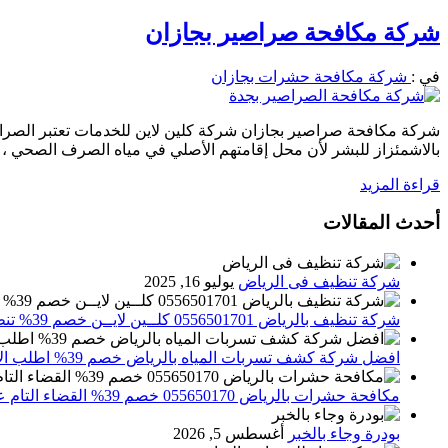
شركة مكافحة صراصير بجازان
في :
شركة مكافحة حشرات بجازان
شركة مكافحة صراصير بجازان شركة كلين لاين للخدمات تعتبر الصراص
بالاشمئزاز للبشر لأن محل إقامتهم الأصلي في مياه الصرف الصحي ، ف
قراءة المزيد
أحدث المقالات
شركة تنظيف فى الرياض
يوليو 16, 2025
شركة تنظيف بالرياض 0556501701 كلــين لايــن خصم 39% تنظيف وتعقيم المنازل باحدث الاجهزة
افضل شركة كشف تسربات المياه بالرياض خصم 39% اطلب الان 0556501701‬‏ – تقارير معتمدة
مكافحة حشرات بالرياض 055650170 خصم 39% القضاء التام علي الحشرات والقوارض
بودرة وجاء بالخبر
أغسطس 5, 2026