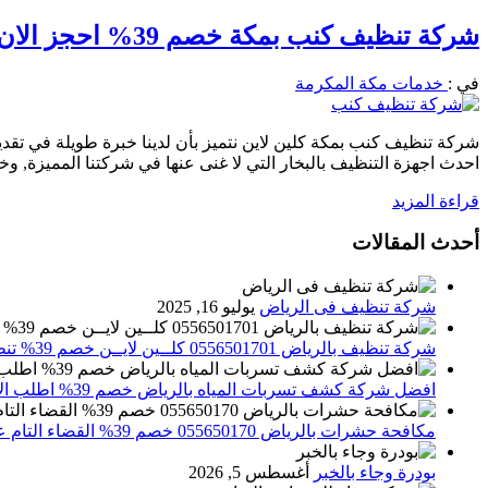
شركة تنظيف كنب بمكة خصم 39% احجز الان 0556501701 نظافة عامة ومكافحة الحشرات
في :
خدمات مكة المكرمة
احدث اجهزة التنظيف بالبخار التي لا غنى عنها في شركتنا المميزة, وخ
قراءة المزيد
أحدث المقالات
شركة تنظيف فى الرياض
يوليو 16, 2025
شركة تنظيف بالرياض 0556501701 كلــين لايــن خصم 39% تنظيف وتعقيم المنازل باحدث الاجهزة
افضل شركة كشف تسربات المياه بالرياض خصم 39% اطلب الان 0556501701‬‏ – تقارير معتمدة
مكافحة حشرات بالرياض 055650170 خصم 39% القضاء التام علي الحشرات والقوارض
بودرة وجاء بالخبر
أغسطس 5, 2026