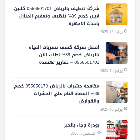
شركة تنظيف بالرياض 0556501701 كلــين
لايــن خصم 39% تنظيف وتعقيم المنازل
باحدث الاجهزة
يوليو 16, 2025
افضل شركة كشف تسربات المياه
بالرياض خصم 39% اطلب الان
0556501701‬‏ – تقارير معتمدة
يوليو 16, 2025
مكافحة حشرات بالرياض 055650170 خصم
39% القضاء التام علي الحشرات
والقوارض
يوليو 16, 2025
بودرة وجاء بالخبر
أغسطس 5, 2026