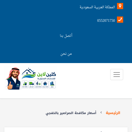
المملكة العربية السعودية
0552071750
أتصل بنا
من نحن
الرئيسية
أسعار مكافحة الصراصير بالخفجي