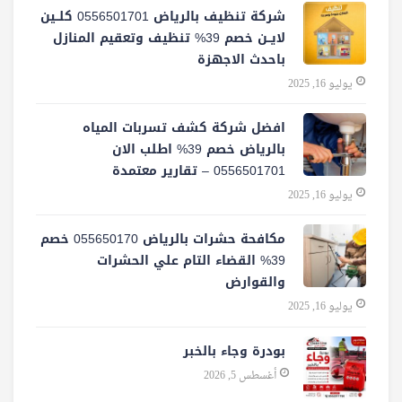
شركة تنظيف بالرياض 0556501701 كلــين
لايــن خصم 39% تنظيف وتعقيم المنازل
باحدث الاجهزة
يوليو 16, 2025
افضل شركة كشف تسربات المياه
بالرياض خصم 39% اطلب الان
0556501701‬‏ – تقارير معتمدة
يوليو 16, 2025
مكافحة حشرات بالرياض 055650170 خصم
39% القضاء التام علي الحشرات
والقوارض
يوليو 16, 2025
بودرة وجاء بالخبر
أغسطس 5, 2026