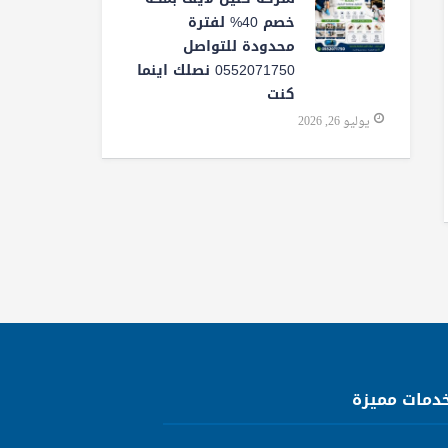
خصم 40% لفترة
محدودة للتواصل
0552071750 نصلك اينما
كنت
يوليو 26, 2026
دمات مميزة