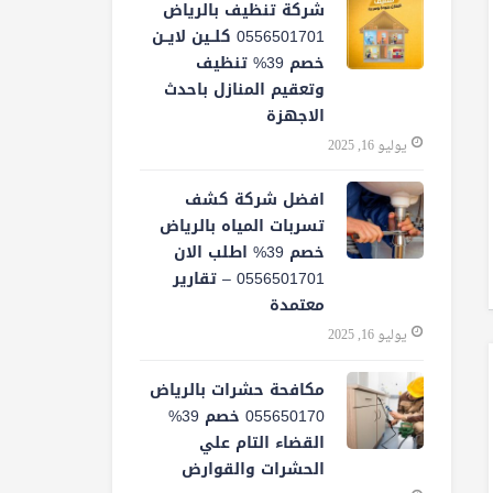
شركة تنظيف بالرياض
0556501701 كلــين لايــن
خصم 39% تنظيف
وتعقيم المنازل باحدث
الاجهزة
يوليو 16, 2025
افضل شركة كشف
تسربات المياه بالرياض
خصم 39% اطلب الان
0556501701‬‏ – تقارير
معتمدة
يوليو 16, 2025
مكافحة حشرات بالرياض
055650170 خصم 39%
القضاء التام علي
الحشرات والقوارض