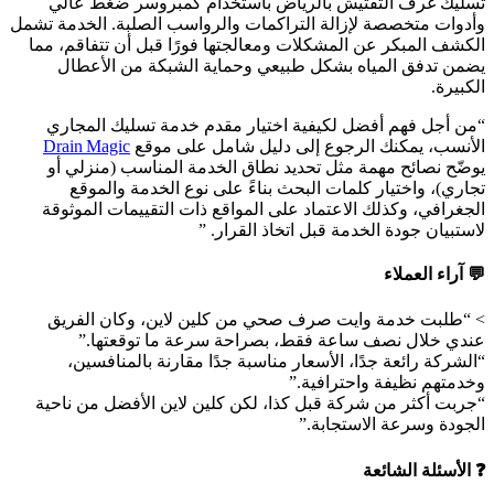
تسليك غرف التفتيش بالرياض باستخدام كمبروسر ضغط عالي
وأدوات متخصصة لإزالة التراكمات والرواسب الصلبة. الخدمة تشمل
الكشف المبكر عن المشكلات ومعالجتها فورًا قبل أن تتفاقم، مما
يضمن تدفق المياه بشكل طبيعي وحماية الشبكة من الأعطال
الكبيرة.
“من أجل فهم أفضل لكيفية اختيار مقدم خدمة تسليك المجاري
الأنسب، يمكنك الرجوع إلى دليل شامل على موقع
Drain Magic
يوضّح نصائح مهمة مثل تحديد نطاق الخدمة المناسب (منزلي أو
تجاري)، واختيار كلمات البحث بناءً على نوع الخدمة والموقع
الجغرافي، وكذلك الاعتماد على المواقع ذات التقييمات الموثوقة
لاستبيان جودة الخدمة قبل اتخاذ القرار. ”
💬 آراء العملاء
> “طلبت خدمة وايت صرف صحي من كلين لاين، وكان الفريق
عندي خلال نصف ساعة فقط، بصراحة سرعة ما توقعتها.”
“الشركة رائعة جدًا، الأسعار مناسبة جدًا مقارنة بالمنافسين،
وخدمتهم نظيفة واحترافية.”
“جربت أكثر من شركة قبل كذا، لكن كلين لاين الأفضل من ناحية
الجودة وسرعة الاستجابة.”
❓ الأسئلة الشائعة