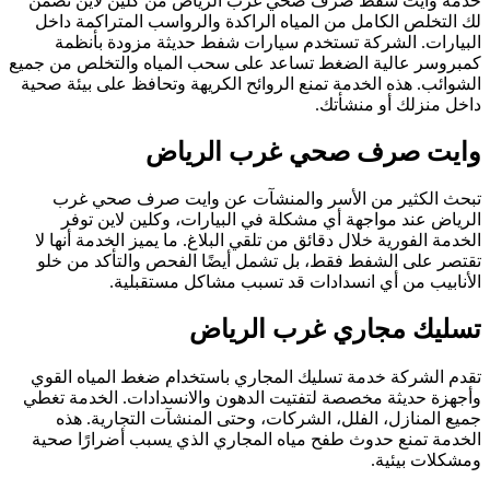
خدمة وايت شفط صرف صحي غرب الرياض من كلين لاين تضمن
لك التخلص الكامل من المياه الراكدة والرواسب المتراكمة داخل
البيارات. الشركة تستخدم سيارات شفط حديثة مزودة بأنظمة
كمبروسر عالية الضغط تساعد على سحب المياه والتخلص من جميع
الشوائب. هذه الخدمة تمنع الروائح الكريهة وتحافظ على بيئة صحية
داخل منزلك أو منشأتك.
وايت صرف صحي غرب الرياض
تبحث الكثير من الأسر والمنشآت عن وايت صرف صحي غرب
الرياض عند مواجهة أي مشكلة في البيارات، وكلين لاين توفر
الخدمة الفورية خلال دقائق من تلقي البلاغ. ما يميز الخدمة أنها لا
تقتصر على الشفط فقط، بل تشمل أيضًا الفحص والتأكد من خلو
الأنابيب من أي انسدادات قد تسبب مشاكل مستقبلية.
تسليك مجاري غرب الرياض
تقدم الشركة خدمة تسليك المجاري باستخدام ضغط المياه القوي
وأجهزة حديثة مخصصة لتفتيت الدهون والانسدادات. الخدمة تغطي
جميع المنازل، الفلل، الشركات، وحتى المنشآت التجارية. هذه
الخدمة تمنع حدوث طفح مياه المجاري الذي يسبب أضرارًا صحية
ومشكلات بيئية.