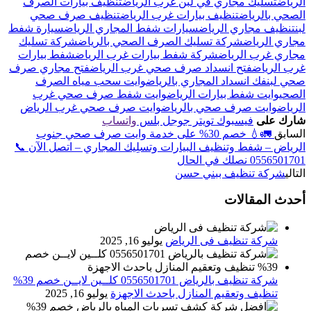
الرياض
تسليك مجاري في لبن غرب الرياض
تنظيف بيارات الصرف
الصحي بالرياض
تنظيف بيارات غرب الرياض
تنظيف صرف صحي
لبن
تنظيف مجاري الرياض
سيارات شفط المجاري الرياض
سيارة شفط
مجاري الرياض
شركة تسليك الصرف الصحي بالرياض
شركة تسليك
مجاري غرب الرياض
شركة شفط بيارات غرب الرياض
شفط بيارات
غرب الرياض
فتح انسداد صرف صحي غرب الرياض
فتح مجاري صرف
صحي لبن
فك انسداد المجاري بالرياض
وايت سحب مياه الصرف
الصحي
وايت شفط بيارات الرياض
وايت شفط صرف صحي غرب
الرياض
وايت صرف صحي بالرياض
وايت صرف صحي غرب الرياض
شارك على
فيسبوك
تويتر
جوجل بلس
واتساب
السابق
🚛💧 خصم 30% على خدمة وايت صرف صحي جنوب
الرياض – شفط وتنظيف البيارات وتسلِيك المجاري – اتصل الآن 📞
0556501701 نصلك في الحال
التالي
شركة تنظيف ببني حسن
أحدث المقالات
شركة تنظيف فى الرياض
يوليو 16, 2025
شركة تنظيف بالرياض 0556501701 كلــين لايــن خصم 39%
تنظيف وتعقيم المنازل باحدث الاجهزة
يوليو 16, 2025