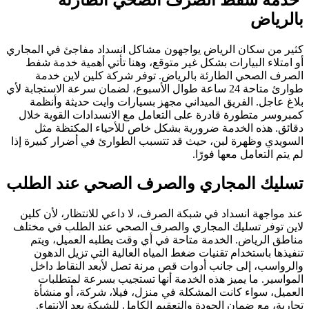
بالرياض
كثير من سكان الرياض يواجهون مشاكل انسداد مفاجئ في المجاري
أو امتلاء البيارات بشكل غير متوقع، وهنا تأتي أهمية خدمة شفط
الصرف الصحي الطارئة بالرياض. توفر شركة كلين لاين خدمة
طوارئ متاحة 24 ساعة طوال الأسبوع، لضمان سرعة الاستجابة لأي
بلاغ عاجل. الفريق الميداني مجهز بسيارات وايت حديثة وأنظمة
كمبروسر متطورة قادرة على التعامل مع الانسدادات القوية خلال
دقائق. هذه الخدمة ضرورية بشكل خاص للأحياء المكتظة مثل
السويدي وظهرة لبن، حيث قد تتسبب الطوارئ في أضرار كبيرة إذا
لم يتم التعامل معها فورًا.
تسليك المجاري والصرف الصحي عند الطلب
عند مواجهة انسداد في شبكة الصرف، لا داعي للانتظار، لأن كلين
لاين توفر تسليك المجاري والصرف الصحي عند الطلب في مختلف
مناطق الرياض. الخدمة متاحة في أي وقت يطلبه العميل، ويتم
تنفيذها باستخدام تقنيات ضغط المياه العالية التي تزيل الدهون
والرواسب، إلى جانب أدوات قص مرنة تصل لأبعد النقاط داخل
المواسير. ما يميز هذه الخدمة أنها تستجيب بسرعة لمتطلبات
العميل، سواء كانت المشكلة في منزل، فيلا، شركة، أو منشأة
تجارية، مع ضمان الجودة والتعقيم الكامل للشبكة بعد الانتهاء.