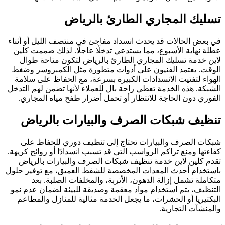
تسليك المجاري الطارئ بالرياض
في بعض الحالات قد يحدث انسداد مفاجئ في منتصف الليل أو أثناء
عطلة نهاية الأسبوع، مما يستدعي تدخلًا عاجلًا. لذلك صممت كلين
لاين خدمة تسليك المجاري الطارئ بالرياض لتكون متاحة طوال
الوقت. يعتمد الفنيون على أدوات متطورة مثل الكمبروسر وضغط
الهواء لتفتيت الانسدادات الكبيرة بسرعة، مع الحفاظ على سلامة
الشبكة. هذه الخدمة تعطي راحة بال للعملاء لأنها تضمن لهم التدخل
الفوري دون الحاجة للانتظار أو تحمل أضرار طفح مياه المجاري.
تنظيف شبكات الصرف والبيارات بالرياض
شبكات الصرف والبيارات تحتاج إلى تنظيف دوري للحفاظ على
كفاءتها ومنع تراكم الرواسب التي قد تسبب انسدادًا أو روائح كريهة.
تقدم كلين لاين خدمة تنظيف شبكات الصرف والبيارات بالرياض
باستخدام أحدث المعدات المخصصة للشفط العميق، مع توفير حلول
متكاملة تشمل إزالة الدهون، الأتربة، والمخلفات الصلبة. بعد
التنظيف، يتم استخدام مواد معقمة وصديقة للبيئة لضمان عدم نمو
البكتيريا أو الحشرات، ما يجعل الخدمة مثالية للمنازل والمطاعم
والمنشآت التجارية.