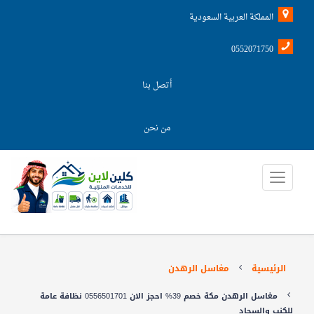
المملكة العربية السعودية
0552071750
أتصل بنا
من نحن
الرئيسية
مغاسل الرهدن
مغاسل الرهدن مكة خصم 39% احجز الان 0556501701 نظافة عامة
للكنب والسجاد