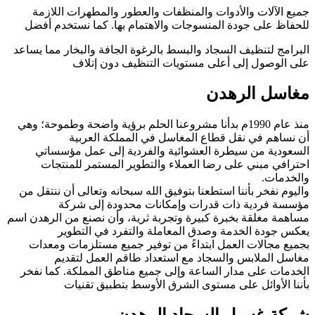
جميع الآلات والأدوات والمنظفات والعطور والمطهرات اللازمة
للحفاظ على جودة المنسوجات والاهتمام بها. كما نستخدم أفضل
البرامج لتنظيف السجاد والبسط بالرغوة الجافة والبخار مما يساعد
على الوصول إلى أعلى مستويات التنظيف دون إتلاف
مغاسل الرهدن
منذ عام 1990م بدأنا مشروعنا الحلم برؤية واضحة وطموحة؛ وهي
أن نساهم في نقل قطاع المغاسل في المملكة العربية
السعودية من سيطرة العشوائية والفردية إلى عمل مؤسساتي
احترافي مبني على رضا العملاء والتطوير المستمر للمنتجات
والخدمات.
واليوم نفخر بأننا استطعنا بتوفيق الله سبحانه وتعالى أن ننتقل من
مؤسسة فردية ذات قدرات وإمكانات محدودة إلى شركة
مساهمة مغلقة بخبرة كبيرة وتجربة ثرية، وأن نصنع من الرهدن اسم
يعكس جودة الخدمة وصدق المعاملة والتفرد في التطوير
بجميع مجالات العمل ابتداءً من توفير جميع مستلزمات ومعدات
مغاسل الملابس والسجاد مع استعداد طاقم العمل لتقديم
الخدمات على مدار الساعة وإلى جميع مناطق المملكة. كما نفخر
بأننا الأوائل على مستوى الشرق الأوسط بتطبيق تقنيات
شركة غسيل السجاد الرهدن