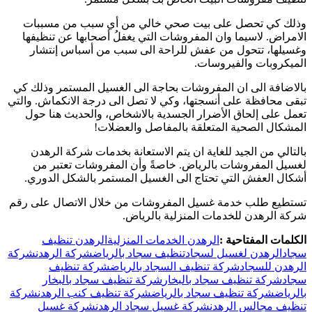
وذلك كي تحصل على بيت صحي خالي من أي سبب من مسببات
الامراض. لاسيما وان المفروشات التي يغفلُ أصحابها عن تنظيفها
وغسيلها، تتحول من عفش للراحة الى سبب من أسباس إنتشار
الميكروبات والفيروسات.
بالاضافة الى ان المفروشات بحاجة الى الغسيل المستمر وذلك كي
تبقى محافظة على أنسجتها، وكي لا تصل الى درجة الانكماش. والتي
تعمل على إلحاق الأضرار الجسدية بالاشخاص، والحديث هنا حول
المشكال الصحية المتعلقة بالمفاصل والعضلات!
بالتالي من الجيد للغاية ان يتم الاستعانة بخدمات شركة الرهدن
لغسيل المفروشات بالرياض. خاصةً وأن المفروشات تعتبر من
أشكال العفش التي تحتاج الى الغسيل المستمر بالشكل الدوري.
تستطيع طلب خدمة غسيل المفروشات من خلال الاتصال على رقم
شركة الرهدن للخدمات المنزلية بالرياض.
الكلمات المفتاحية :
الرهدن الخدمات المنزلية
الرهدن تنظيف
سجاد
الرهدن لغسيل لسجاد
تنظيف سجاد بالرياض
شركة الرهدن
شركة
الرهدن للسجاد
شركة تنظيف السجاد بالرياض
شركة تنظيف
سجاد
شركة تنظيف سجاد بالبخار
شركة تنظيف سجاد بالبخار
بالرياض
شركة تنظيف سجاد بالرياض
شركة تنظيف كنب الرهدن
شركة
تنظيف مجالس الرهدن
شركة غسيل سجاد الرهدن
شركة غسيل