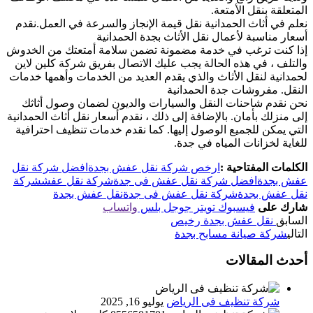
المتعلقة بنقل الأمتعة.
نعلم في أثاث الحمدانية نقل قيمة الإنجاز والسرعة في العمل.نقدم
أسعار مناسبة لأعمال نقل الأثاث بجدة الحمدانية
إذا كنت ترغب في خدمة مضمونة تضمن سلامة أمتعتك من الخدوش
والتلف ، في هذه الحالة يجب عليك الاتصال بفريق شركة كلين لاين
لحمدانية لنقل الأثاث والذي يقدم العديد من الخدمات وأهمها خدمات
النقل. مفروشات جدة الحمدانية
نحن نقدم شاحنات النقل والسيارات والديون لضمان وصول أثاثك
إلى منزلك بأمان. بالإضافة إلى ذلك ، نقدم أسعار نقل أثاث الحمدانية
التي يمكن للجميع الوصول إليها. كما نقدم خدمات تنظيف احترافية
للغاية لخزانات المياه في جدة.
الكلمات المفتاحية :
ارخص شركة نقل عفش بجدة
افضل شركة نقل
عفش بجدة
افضل شركة نقل عفش فى جدة
شركة نقل عفش
شركة
نقل عفش بجدة
شركة نقل عفش فى جدة
نقل عفش بجدة
شارك على
فيسبوك
تويتر
جوجل بلس
واتساب
السابق
نقل عفش بجدة رخيص
التالي
شركة صيانة مسابح بجدة
أحدث المقالات
شركة تنظيف فى الرياض
يوليو 16, 2025