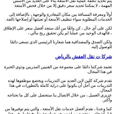
يتم تحديد تكلفة عملية نقل الأمتعة بناءً على العديد من الأسس
المهمة ، لا يمكننا تحديد سعر دقيق إلا من خلال فحص الأمتعة
أولاً ومعرفة المسافة بين مكان المغادرة والوجهة ، بالإضافة إلى
الخدمات المطلوبة سواء تنظيف الأمتعة أو تعبئتها أو إصلاحها تالفة.
لكن على أي حال ، كن واثقًا من أنك ستجد أفضل سعر على الإطلاق
، فالهدف الوحيد من عملنا لم يكن تحقيق ربح مالي ،
ولكن الصدق والمصداقية هما شعارنا الرئيسي الذي نسعى دائمًا
للوصول إليه.
شركا ت نقل العفش بالرياض
تعتمد شركتنا دائمًا على مجموعة من الفنيين المدربين وذوي الخبرة
في هذا المجال.
تقدم شركة كلين لاين العديد من التدريبات ويخضع موظفوها لهذه
التدريبات من أجل أن يكونوا على دراية كاملة بالتطورات في هذا
المجال.
عزيزي العميل ، من خلال الاتصال بنا ستحصل على كل ما تحتاجه
وأكثر.
كما وعدنا ، نقدم أفضل خدمات نقل الأمتعة ، والتي يتم توفيرها من
قبل أشخاص متخصصين لديهم خبرة واسعة وتاريخ طويل في هذا