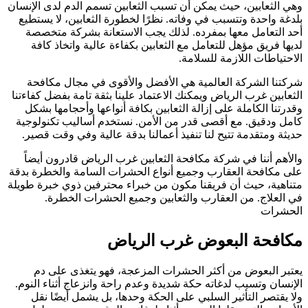
وهي الثعابين، حيث يمكن أن تسبب الثعابين تسمم الدم لدى الإنسان
بلدغة واحدة وتتسبب في وفاته. نظرًا لخطورة الثعابين، لا يستطيع
أحد التعامل معها بمفرده. لذلك يجب الاستعانة بشركة متخصصة
لديها فريق مؤهل للتعامل مع الثعابين بكفاءة عالية واتخاذ كافة
الاحتياطات اللازمة للسلامة.
شركتنا الشركة العالمية هي الأفضل والأقوى في مجال مكافحة
الثعابين غرب الرياض ويمكنك الاعتماد علينا بثقة تامة بفضل كفاءتنا
وقدرتنا الكاملة على إزالة الثعابين بكافة أنواعها وأحجامها بشكل
كامل ودقيق. مع أقصى قدر من الأمن. نستخدم أساليب تكنولوجية
حديثة ومتقدمة تتيح لنا تنفيذ أعمالنا بدقة عالية وفي وقت قصير.
والأهم أننا في شركة مكافحة الثعابين غرب الرياض قادرون أيضاً
على مكافحة العقارب وجميع أنواع الحشرات السامة والخطرة بدقة
متناهية، حيث أن فريقنا مكون من خبراء محترفين ذوي خبرة طويلة
في العلاج. من العقارب والثعابين وجميع الحشرات الخطرة.
الحشرات
مكافحة البعوض غرب الرياض
يعتبر البعوض من أكثر الحشرات المزعجة، فهو يتغذى على دم
الإنسان وتسبب لدغاته حكة شديدة وعدم راحة وانزعاج أثناء النوم.
ولا يقتصر التأثير السلبي على الحكة وحدها، بل يشمل أيضًا نقل