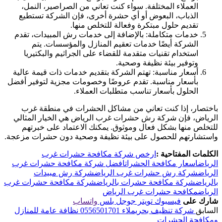
العملاء المختلفة. سواء كنت تعاني من الصراصير، النمل،
الذباب، البعوض أو أي حشرة أخرى، فإن الشركة تستطيع
تقديم حلول مبتكرة وفعالة للتخلص منها.
خدمات متكاملة: بالإضافة إلى خدمات رش المبيدات، تقدم
الشركة أيضًا خدمات تعقيم المنازل والمؤسسات. يتم
استخدام تقنيات متقدمة للقضاء على الجراثيم والبكتيريا
وتوفير بيئة نظيفة وصحية.
أسعار مناسبة: تهتم الشركة بتقديم خدمات ذات قيمة عالية
بأسعار مناسبة. تقدم عروضًا وخصومات مجزية لتوفير أفضل
الحلول بأسعار تناسب متطلبات العملاء.
باختصار، إذا كنت تعاني من مشاكل الحشرات في منطقة غرب
الرياض، فإن شركة رش حشرات غرب الرياض هي الخيار المثالي
للتخلص منها بشكل فعال وموثوق. يمكنك الاعتماد على خبرتهم
واستشارتهم للحصول على بيئة نظيفة وصحية دون حشرات مزعجة.
الكلمات المفتاحية :
ارخص شركة مكافحة حشرات غرب
الرياض
اسعار مكافحة الحشرات
افضل شركة مكافحة حشرات غرب
الرياض
شركة رش حشرات غرب الرياض
شركة رش مبيدات
بالرياض
شركة مكافحة حشرات بالرياض
شركة مكافحة حشرات غرب
الرياض
مكافحة حشرات غرب الرياض
شارك على
فيسبوك
تويتر
جوجل بلس
واتساب
السابق
شركة تنظيف بحريملاء 0556501701 نظافة عامة للمنازل
ومكافحة الحشرات