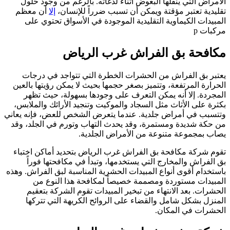
الأمراض التي ينقلها البعوض أثناء لدغاته. بالرغم من وجود حلول
تقليدية تعتبر مؤقتة ويمكن أن تسبب ضرراً للإنسان،
إلا
أن معظم
المبيدات الكيماوية التقليدية الموجودة في الأسواق تحتوي على
مركبات p
مكافحة بق الفراش غرب الرياض
يعتبر بق الفراش من الحشرات الخطرة التي تتواجد في درجات
الحرارة المرتفعة، وتتميز بصغر حجمها بحيث لا يمكن رؤيتها بالعين
المجردة. إلا أنه يمكن التعرف على وجودها بسهولة، حيث تظهر
بكثرة على الأثاث مثل السجاد والموكيت وتنجيد الأرائك والملابس،
وتتسبب في أمراض جلدية. عندما يتعرض الشخص للعض، فإنه يعاني
من حكة شديدة ومستمرة، وقد يحدث التهاب وتورم في الجلد، وقد
يصاب بمجموعة متنوعة من الأمراض الجلدية.
تقوم شركة مكافحة بق الفراش غرب الرياض بتحديد أماكن اختباء
بق الفراش والمخارج التي يستخدمها، وتبدأ في مكافحتها فوراً
باستخدام أقوى أنواع المبيدات الحشرية المناسبة لبق الفراش. وهذه
المبيدات مستوردة ومصممة خصيصاً لمكافحة هذا النوع من
الحشرات. بعد الانتهاء من تبخير المبيدات تقوم الشركة بتعقيم
المنزل بشكل شامل والقضاء على الروائح الكريهة التي تتركها
الحشرات في المكان.