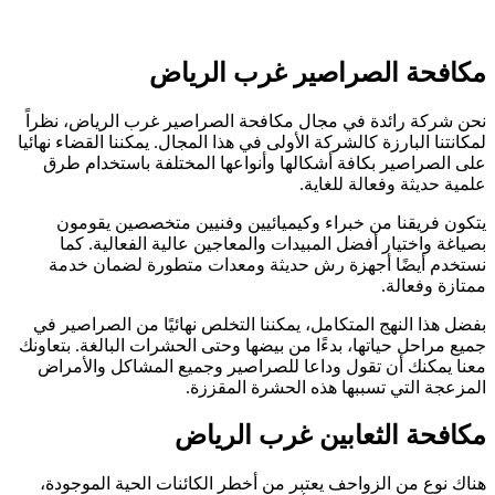
مكافحة الصراصير غرب الرياض
نحن شركة رائدة في مجال مكافحة الصراصير غرب الرياض، نظراً
لمكانتنا البارزة كالشركة الأولى في هذا المجال. يمكننا القضاء نهائيا
على الصراصير بكافة أشكالها وأنواعها المختلفة باستخدام طرق
علمية حديثة وفعالة للغاية.
يتكون فريقنا من خبراء وكيميائيين وفنيين متخصصين يقومون
بصياغة واختيار أفضل المبيدات والمعاجين عالية الفعالية. كما
نستخدم أيضًا أجهزة رش حديثة ومعدات متطورة لضمان خدمة
ممتازة وفعالة.
بفضل هذا النهج المتكامل، يمكننا التخلص نهائيًا من الصراصير في
جميع مراحل حياتها، بدءًا من بيضها وحتى الحشرات البالغة. بتعاونك
معنا يمكنك أن تقول وداعا للصراصير وجميع المشاكل والأمراض
المزعجة التي تسببها هذه الحشرة المقززة.
مكافحة الثعابين غرب الرياض
هناك نوع من الزواحف يعتبر من أخطر الكائنات الحية الموجودة،