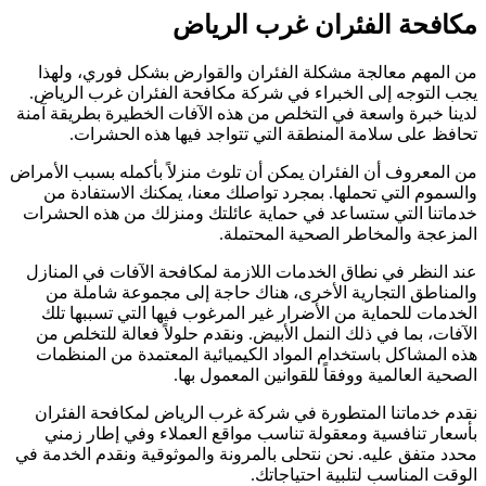
مكافحة الفئران غرب الرياض
من المهم معالجة مشكلة الفئران والقوارض بشكل فوري، ولهذا
يجب التوجه إلى الخبراء في شركة مكافحة الفئران غرب الرياض.
لدينا خبرة واسعة في التخلص من هذه الآفات الخطيرة بطريقة آمنة
تحافظ على سلامة المنطقة التي تتواجد فيها هذه الحشرات.
من المعروف أن الفئران يمكن أن تلوث منزلاً بأكمله بسبب الأمراض
والسموم التي تحملها. بمجرد تواصلك معنا، يمكنك الاستفادة من
خدماتنا التي ستساعد في حماية عائلتك ومنزلك من هذه الحشرات
المزعجة والمخاطر الصحية المحتملة.
عند النظر في نطاق الخدمات اللازمة لمكافحة الآفات في المنازل
والمناطق التجارية الأخرى، هناك حاجة إلى مجموعة شاملة من
الخدمات للحماية من الأضرار غير المرغوب فيها التي تسببها تلك
الآفات، بما في ذلك النمل الأبيض. ونقدم حلولاً فعالة للتخلص من
هذه المشاكل باستخدام المواد الكيميائية المعتمدة من المنظمات
الصحية العالمية ووفقاً للقوانين المعمول بها.
نقدم خدماتنا المتطورة في شركة غرب الرياض لمكافحة الفئران
بأسعار تنافسية ومعقولة تناسب مواقع العملاء وفي إطار زمني
محدد متفق عليه. نحن نتحلى بالمرونة والموثوقية ونقدم الخدمة في
الوقت المناسب لتلبية احتياجاتك.