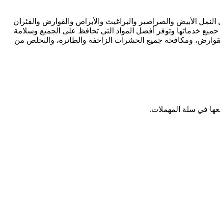
مل الأبيض والصراصير والبراغيث والأبراص والقوارض والفئران
. يستخدمون أحدث التقنيات والمعدات للرش والإبادة لضمان سلامة عملائهم والبيئة. تقدم شركة كلين لاين خصم 30٪ على جميع خدماتها وتوفر أفضل المواد التي تحافظ على الجميع وسلامة
القوارض، ومكافحة جميع الحشرات الزاحفة والطائرة، والتخلص من
عها في سلة المهملات.