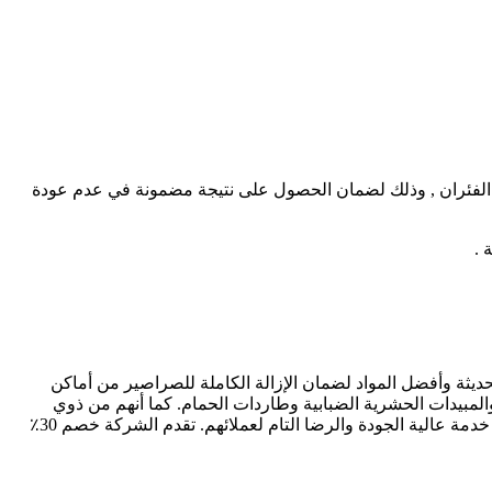
ى الفئران , وذلك لضمان الحصول على نتيجة مضمونة في عدم عودة
حديثة وأفضل المواد لضمان الإزالة الكاملة للصراصير من أماكن
 الحبيبية والمبيدات الحشرية الضبابية وطاردات الحمام. كما أنهم من ذوي
الخبرة في القضاء على الفئران والقوارض والثعابين والبراغيث والأبراص والحشرات الأخرى. فريقهم من المهنيين المدربين مجهز جيدًا لتقديم خدمة عالية الجودة والرضا التام لعملائهم. تقدم الشركة خصم 30٪