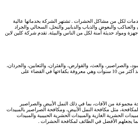
دمات لكل من مشاكل الحشرات . تشتهر الشركة بخدماتها عالية
لعناكب والبعوض والذباب والدبابير والنحل، السحالي والجراد
زة ومواد حديثة آمنة لكل من الناس والبيئة. تقدم شركة كلين لاين
د، والصراصير، والعث، والقوارض، والفئران، والثعابين، والجرذان،
والذباب، والبعوض، و جحور. يستخدمون طرق ومواد رش حديثة آمنة على البيئة والصحة العامة. تقدم شركة كلين لاين خدماتها في الطائف منذ أكثر من 10 سنوات وهي معروفة بكفاءتها في القضاء على
مجموعة من الآفات، بما في ذلك النمل الأبيض والصراصير
كة كلين لاين خصم 30٪ على جميع الخدمات المتعلقة بالرش والمكافحة، مثل مكافحة النمل الأبيض، ومكافحة الصراصير بالمبيدات
يدات الحشرية الغازية والمبيدات الحشرية الحبيبية والمبيدات