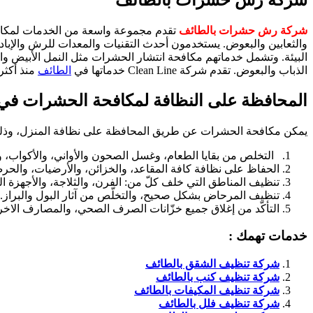
شركة رش حشرات بالطائف
شركة رش حشرات بالطائف
تقدم مجموعة واسعة من الخدمات لمكافح
البيئة. وتشمل خدماتهم مكافحة انتشار الحشرات مثل النمل الأبيض و
الذباب والبعوض. تقدم شركة Clean Line خدماتها في
الطائف
منذ أكثر من 10
المحافظة على النظافة لمكافحة الحشرات ف
يمكن مكافحة الحشرات عن طريق المحافظة على نظافة المنزل، وذلك ب
التخلص من بقايا الطعام، وغسل الصحون والأواني، والأكواب، وأد
الحفاظ على نظافة كافة المقاعد، والخزائن، والأرضيات، والحر
تنظيف المناطق التي خلف كلّ من: الفرن، والثلاجة، والأجهزة الم
تنظيف المرحاض بشكل صحيح، والتخلّص من آثار البول والبراز.
التأكّد من إغلاق جميع خزّانات الصرف الصحي، والمصارف الاخر
خدمات تهمك :
شركة تنظيف الشقق بالطائف
شركة تنظيف كنب بالطائف
شركة تنظيف المكيفات بالطائف
شركة تنظيف فلل بالطائف