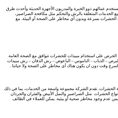
يستخدم عمالهم ذوو الخبرة والمدربون الأجهزة الحديثة وأحدث طرق
قدم شركة كلين لاين خصم 30٪ لجميع العملاء في الطائف على جميع الخدمات المتعلقة بالرش والتحكم مثل مكافحة الصراصير،
ى الحشرات بسرعة وبدون أي مخاطر على الصحة أو البيئة. مع
ع الحرص على استخدام مبيدات للحشرات تتوافق مع الصحة العامة
 – البرص – الذباب – الناموس – الباعوض – رش الدفان – رش مبيدات
 اسرع وقت دون ان يكون هناك أى مخاطر على الصحة ولا حياتنا .
ة الحشرات. تقدم الشركة مجموعة واسعة من الخدمات، بما في ذلك
واع الحشرات مثل الصراصير والنمل الأبيض والفئران والجرذان
ضمن عدم وجود مخاطر صحية أو بيئية. يمكن للعملاء في الطائف