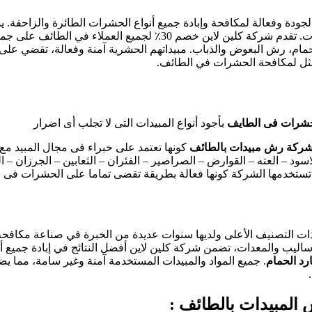
جودة وفعالة لمكافحة وإبادة جميع أنواع الحشرات الطائرة والزاحفة. 
رش المبيدات للحفاظ على منزلك أو مكتبك خاليًا من الحشرات والآفات. ت
لحمام، رش البعوض والذباب. مبيداتهم الحشرية آمنة وفعالة، تقضي عل
لأمثل لمكافحة الحشرات في الطائف.
شرات فى الطايف
بأجود أنواع المبيدات التى لا تجلب أى اضرار
ركة رش مبيدات بالطائف
كونها تعتمد على خبراء فى مجال المبيد م
لاسود – العته – القوارض – الصراصير – الفئران – الثعابين – الجرزان
تى تستخدمها الشركة كونها فعالة بطريقة تقضى تماما على الحشرات فى
ت التصنيف الأعلى ولديها سنوات عديدة من الخبرة في صناعة مكافح
يب والمعدات، تضمن شركة كلين لاين أفضل النتائج في إبادة جميع أن
د الحمام
. جميع المواد والمبيدات المستخدمة آمنة وغير سامة، مما ي
لمبيدات بالطائف :