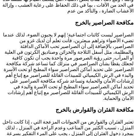
في الحد من الآفات ، بما في ذلك الحفاظ على رعاية العشب ، وإزالة
الأعشاب الضارة ، والتأكد من عدم
مكافحة الصراصير بالخرج
الصراصير ليست كائنات اجتماعية؛ إنهم لا يحبون الضوء، لذلك عندما
تضيء الأضواء وتراهم مبعثرين، فأنت تعلم أن لديك غزو من
الصراصير، بالإضافة إلى أن الصراصير تحب الأماكن الدافئة
والمظلمة، مثل أسفل الثلاجة والخزائن وصناديق الكرتون في العلية
أو المرآب، حتى رؤية الصرصور مرة واحدة يجب أن تكون كافية
لجعلك يقظًا بشأن الصراصير في منزلك كما تساعد شركة مكافحة
الصراصير على تحديد أماكن الصراصير سواء المطبخ أو تحت الأسرة
والبدء في الرش الكيميائي للمبيدات القاتلة للصراصير مع إتباع أهم
إرشادات الأمان والحماية وتساعد شركة مكافحة الصراصير على
تحديد أماكن الصراصير سواء المطبخ أو تحت الأسرة والبدء في
الرش الكيميائي للمبيدات القاتلة للصراصير مع إتباع أهم إرشادات
الأمان والحماية.
مكافحة الفئران والقوارض بالخرج
تعتبر الفئران والقوارض من الحيوانات المزعجة التي ، إذا كانت داخل
المنزل ، تسبب الكثير من المتاعب وعدم الراحة في المنزل ، لذلك
بمجرد دخول الفئران إلى المنزل ، يجب على المرء التفكير بسرعة