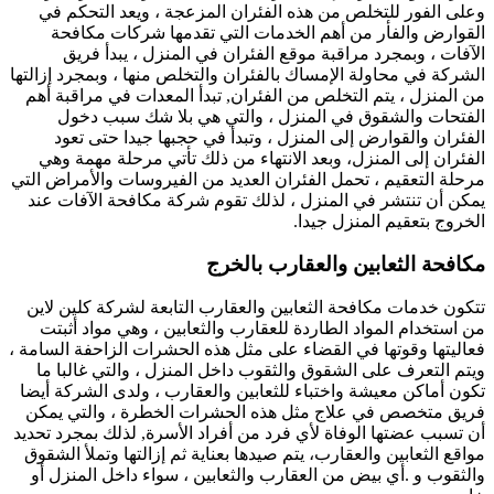
وعلى الفور للتخلص من هذه الفئران المزعجة ، ويعد التحكم في
القوارض والفأر من أهم الخدمات التي تقدمها شركات مكافحة
الآفات ، وبمجرد مراقبة موقع الفئران في المنزل ، يبدأ فريق
الشركة في محاولة الإمساك بالفئران والتخلص منها ، وبمجرد إزالتها
من المنزل ، يتم التخلص من الفئران, تبدأ المعدات في مراقبة أهم
الفتحات والشقوق في المنزل ، والتي هي بلا شك سبب دخول
الفئران والقوارض إلى المنزل ، وتبدأ في حجبها جيدا حتى تعود
الفئران إلى المنزل، وبعد الانتهاء من ذلك تأتي مرحلة مهمة وهي
مرحلة التعقيم ، تحمل الفئران العديد من الفيروسات والأمراض التي
يمكن أن تنتشر في المنزل ، لذلك تقوم شركة مكافحة الآفات عند
الخروج بتعقيم المنزل جيدا.
مكافحة الثعابين والعقارب بالخرج
تتكون خدمات مكافحة الثعابين والعقارب التابعة لشركة كلين لاين
من استخدام المواد الطاردة للعقارب والثعابين ، وهي مواد أثبتت
فعاليتها وقوتها في القضاء على مثل هذه الحشرات الزاحفة السامة ،
ويتم التعرف على الشقوق والثقوب داخل المنزل ، والتي غالبا ما
تكون أماكن معيشة واختباء للثعابين والعقارب ، ولدى الشركة أيضا
فريق متخصص في علاج مثل هذه الحشرات الخطرة ، والتي يمكن
أن تسبب عضتها الوفاة لأي فرد من أفراد الأسرة, لذلك بمجرد تحديد
مواقع الثعابين والعقارب، يتم صيدها بعناية ثم إزالتها وتملأ الشقوق
والثقوب و .أي بيض من العقارب والثعابين ، سواء داخل المنزل أو