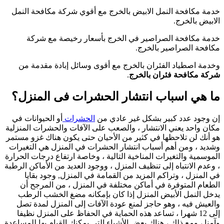
خدمة مكافحة النمل الابيض بالخرج مع أقوي شركة مكافحة النمل
الابيض بالخرج.
خدمة مكافحة الصراصير في الخرج بأسعار رخيصة مع شركة
مكافحة الصراصير بالخرج.
وخدمة اصطياد الفئران بالخرج مع أقوى وسائل إبادة مقدمة من
شركة مكافحة فئران بالخرج
.
ما هي اسباب انتشار الحشرات فى المنزل؟
إن وجود عدد كبير بشكل غير عادي من
الحشرات
أو الحيوانات في
مكان واحد يعني الانتشار ، والصعب على الآفات والحشرات المنزلية
هو أنك لن تلاحظها في كثير من الأحيان حتى يكون هناك غزو مستمر
وشديد ، ومن أهم أسباب انتشار الحشرات في المنزل هي التغيرات
الموسمية والتغيرات المناخية التالية ، وخاصة ارتفاع درجات الحرارة
، وعدم الانتباه إلى تنظيف المنزل ، ووجود العديد من الأماكن الرطبة
في المنزل ، وتراكم المزيد من القمامة في المنزل, وجود بقايا
الطعام المتوفرة في أماكن مختلفة في المنزل ، من المرجح أن
يدخل النمل الأبيض المنزل إذا كان بإمكانه مضغ الخشب الرطب
والعيش فيه ، وهو حاجز لمنع عودة الآفات إلى المنزل لمدة تصل
إلى 12 شهرا ، تساعد هذه الحماية في الحفاظ على المنزل نظيفا
وآمنا ، ومع ذلك ، هناك بعض الأشياء التي يمكنك القيام بها للمساعدة