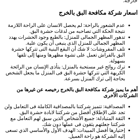
خارجه.
اسعار شركة مكافحة البق بالخرج
عدم الشعور بالراحة: لم يحصل الانسان على الراحة اللازمة
نتيجة الحكة التي تصاحبه من لدغات حشرة البق.
تدهور المظهر الجمالى للمنزل: بالطبع وجود الحشرات يهدد
المظهر الجمالى للمنزل الذى ينبغى أن يكون علية.
تلف المفروشات: لا شك أن البقع البنية التى تتركها حشرة
البق بالفراش تعمل على تشوة مظهرها ومنها إلى تلفها
بسهولة.
ترك روائح غير مستحبة بالمنزل: يتأذى الإنسان من الرائحة
الكريهة التي تتركها حشرة البق فى المنزل ما يجعل الشخص
بحاجة إلى ترك المنزل بسرعة.
أهم ما يميز شركة مكافحة البق بالخرج رخيصه عن غيرها من
الشركات الأخرى
المصداقية: تتميز شركتنا بالمصداقية الكاملة فى التعامل ولن
تجد على الإطلاق أفضل من شركتنا لابادة حشرة البق.
الثقة المتبادلة: جميع الأشخاص الذين سبق لهم التعامل مع
شركتنا جعلتهم يثقون فى عملها دون شك.
إختيارها أفضل المبيدات: الهدف الأول والأساسي الذي تسعى
إليه الشركة هو راحة العميل.