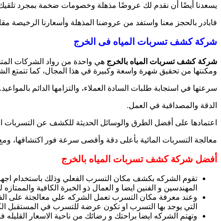
يسعدنا أيضًا أن نقدم لك عروضًا مذهلة وخصومات ضخمة بمجرد تلقيك
فابادر بالحجز معنا واستفد من عروضنا المذهلة وأسعارنا الرخيصة مقابل
شركة كشف تسربات المياه فى الخرج
شركة كشف تسربات المياه بالخرج
هي واحدة من رواد الشركات المتخص
ومكنتها من تحقيق شهرة واسعة وكبيرة في هذا المجال، كما تتمتع الشرك
سرعتها في استجابة طلبات السادة العملاء، والتزامها الدائم بالمواعيد.
الدقة والمصداقية في العمل.
اعتمادها على أفضل الطرق والوسائل الحديثة للكشف عن التسربات الم
معالجة التسربات المائية بأعلى دقة وأقصى سرعة فور اكتشافها، ومع
أفضل شركة كشف تسربات المياه بالخرج
تقوم الشركه بكشف مكان التسرب الفعلي وذلك باستخدام اجهزة
المهندسين و الفنين ايضا و العمال ذو الخبرة الكافية والممتازه
وعند معرفة مكان التسرب تعمل الشركه علي معالجتة على الفور
التي يوجد بها التسرب او تكون عرضة للتسرب في المستقبل الكبي
وتهتم الشركه ايضا براحتك و رضائك من ناحية الاسعار القليله