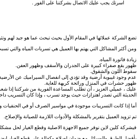
اسرتك يجب عليك الاتصال بشركتنا على الفور .
تضع الشركة عملائها في المقام الأول بحيث تبحث عما هو جيد لهم وتث
ومن أكثر المشاكل التي يهتم بها العميل هي تسربات المياه والتي تسب
زيادة فاتورة المياه.
ظهور بقع صفراء كبيرة على الجدران والأسقف وظهور العفن.
سقوط اللون والشقوق.
عدم وجود غيبوبة أرضية وقد تؤدي إلى انفصال السيراميك عن الأرضية
ظهور حشرات في المنزل ورائحة كريهة للغاية.
عليك ، عميلي العزيز ، أن تطلب المساعدة الفورية من شركتنا إذا شعر
الحديثة التي تصدر اهتزازات حيث يوجد تسرب ، وإذا كان التسريب داخليً
أما إذا كانت التسريبات موجودة في مواسير الصرف أو في الحنفيات و
تم تزويد العميل بتقرير بالمشكلة والأدوات اللازمة للصيانة والإصلاح.
فيشركة كلين لاين نوفر جميع الاجهزة الاصلية وقطع الغيار لحل مشكلة
بأفضل الطرق والوسائل مع ضمان اصلاح وكفالة على قطع الغيار ايضا