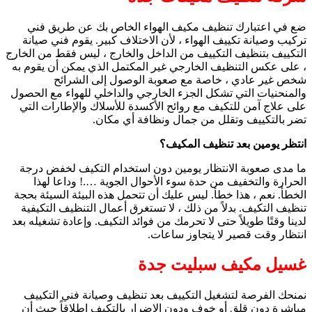
ضع في اعتبارك تنظيف مكيف الهواء الخاص بك عن طريق فني
تركيب وصيانة تكييف الهواء ، لأن الاختلاف كبير. يقوم فني صيانة
التكييف بتنظيف التكييف من الداخل والخارج ، ليس فقط من الخارج
، على عكس التنظيف الخارجي غير المكتمل الذي يمكن أن يقوم به
شخص غير عادي ، خاصة مع صعوبة الوصول إلى الشرائح
والمنحنيات التي تشكل الجزء الخارجي والداخلي للهواء مع الحصول
على علاج آمن للتكيف مع روائح الأكسدة للأسلاك والإطارات التي
تضر بالتكييف وتقلل من جمال ونظافة أي مكان.
انتظر يومين بعد تنظيف المكيف؟
ما مدى صعوبة الانتظار يومين دون استخدام التكيف لخفض درجة
الحرارة والتخفيف من حدة سوء الأحوال الجوية ….! وداعا لهذا
الخطأ. نعم ، هذا خطأ. ليس عليك أن تتحمل هذه البيئة السيئة بحجة
تنظيف التكيف. بدلاً من ذلك ، لا تستغرق أعمال التنظيف التكيفية
لدينا وقتًا طويلاً حتى لا تحرمك من فوائد التكيف. وإعادة تشغيله بعد
انتظار وقت قصير لا يتجاوز ساعات.
غسيل مكيف سبليت جدة
نمنحك الفرصة لتشغيل التكييف بعد تنظيف وصيانة فني التكييف
مباشرة دون قلق أو خوف ودون الإضرار بالتكيف إطلاقاً حيث أن