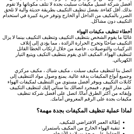
أفضل شركة غسيل مكيفات سبليت بجدة لا تتلف مكوناتها ولا تقوم
بذلك. أقل كفاءة. بفضل تنظيف التكييف بطريقة حديثة وآلية لا تلحق
الضرر بالمكيف من الداخل أو الخارج وتوفر حرية كبيرة في استخدام
التكييف دون مشاكل.
أخطاء تنظيف مكيفات الهواء
غالبًا ما يقوم الشخص بتنظيف التكييف وتنظيف التكييف بينما لا يزال
التكييف ساخنًا وتخرج الحرارة الزائدة ، مما يؤدي إلى إتلاف
التركيبات والتوصيلات ، خاصة من خلال ارتكاب الخطأ القاتل
لتنظيف الهواء. المكيف الذي يقوم بتنظيف التكيف ويتبع التيار
الكهربائي.
اتصل بنا لتنظيف مكيف سبلت ، مكيف شباك ، مكيف مركزي
وجميع أنواع المكيفات بدقة عالية. يمنع وصول مواد التنظيف إلى
كابلات التكييف ويوفر أفضل مستوى من التنظيف لمكيفات الهواء
على مدار اليوم ، فبمجرد اتصالك بنا سنأتي إليك لتنظيف التكييف
وإبقائه من أكثر الطرق أمانًا. اتصل على أفضل شركة تنظيف
مكيفات بجدة على الرقم المعروض أمامك.
لماذا عملية تنظيف المكيفات بجدة مهمة؟
إطالة العمر الافتراضي للمكيف.
تنقية الهواء الخارج من المكيف باستمرار.
الحفاظ على صحة وسلامة الأشخاص.