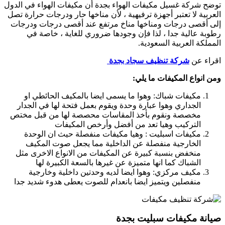
توضح شركة غسيل مكيفات الهواء بجدة أن مكيفات الهواء في الدول
العربية لا تعتبر أجهزة ترفيهية ، لأن مناخها حار ودرجات حرارة تصل
إلى أقصى درجات ومناخها مناخ مرتفع عند أقصى درجات ودرجات
رطوبة عالية جدا ، لذا فإن وجودها ضروري للغاية ، خاصة في
المملكة العربية السعودية.
اقراء عن
شركة تنظيف سجاد بجدة
ومن انواع المكيفات ما يلي:
مكيفات شباك: وهوا ما يسمى ايضا بالمكيف الحائطي او
الجداري وهوا عبارة وحدة ويقوم بعمل فتحة لها في الجدار
مخصصة ونقوم بأخذ المقاسات محصصة لها من قبل مختص
التركيب وهيا تعد من أفضل وأرخص المكيفات
مكيفات اسبليت : وهيا مكيفات منفصلة حيث ان الوحدة
الخارجية منفصلة عن الداخلية مما يجعل صوت المكيف
منخفض بنسبة كبيرة عن المكيفات من الانواع الاخرى مثل
الشباك كما انها متميزة عن غيرها بالسعة الكبيرة لها
مكيف مركزي: وهوا ايضا لديه وحدتين داخلية وخارجية
منفصلين ويتميز ايضا بانعدام للصوت يعطى هدوء شديد جدا
صيانة مكيفات سبليت بجدة