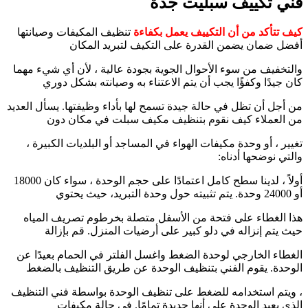
فني تكييف سبليت جدة
كيف تتأكد من أن التكييف يعمل بكفاءة
تنظيف المكيفات وصيانتها
أفضل ضمان يضمن القدرة على التكيف لتبريد المكان
والتخفيف من سوء الأحوال الجوية بجودة عالية ، لأن أي شيء مهما
كان جيدًا وكفؤًا يجب أن يتم الاعتناء به وصيانته بشكل دوري
من أجل أن تظل في حالة جيدة تسمح لها بأداء وظيفتها. يسأل العديد
من العملاء كيف نقوم بتنظيف مكيف سبلت في مكان دون
تغيير ، أو وحدة مكيفات الهواء في المساجد أو البلديات الكبيرة ،
والتي نوضحها أدناه:
أولاً ، لدينا سطح كامل اعتمادًا على حجم الوحدة ، سواء كان 18000
أو 24000 وحدة. يتم تثبيته حول وحدة التبريد، حيث يحتوي
هذا الغطاء على فتحة من الأسفل متصلة بخرطوم تصريف المياه
حيث يتم إنزاله في دلو كبير على أرضيات المنزل. قم بإزالة
الغطاء الخارجي لوحدة الضغط واغسل الفلتر في الحمام بعيدًا عن
الوحدة. يقوم الفني بتنظيف الوحدة عن طريق التنظيف بالضغط
، ويتم استخدامه للضغط على تنظيف الوحدة بواسطة فني التنظيف
الذي يعيد الوحدة على أنها جديدة تمامًا. في حالة مكيفات