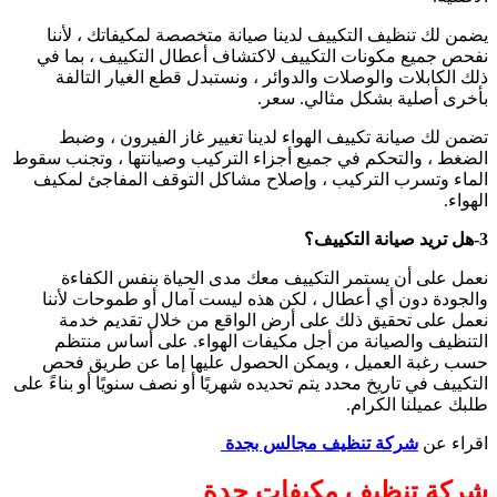
يضمن لك تنظيف التكييف لدينا صيانة متخصصة لمكيفاتك ، لأننا
نفحص جميع مكونات التكييف لاكتشاف أعطال التكييف ، بما في
ذلك الكابلات والوصلات والدوائر ، ونستبدل قطع الغيار التالفة
بأخرى أصلية بشكل مثالي. سعر.
تضمن لك صيانة تكييف الهواء لدينا تغيير غاز الفيرون ، وضبط
الضغط ، والتحكم في جميع أجزاء التركيب وصيانتها ، وتجنب سقوط
الماء وتسرب التركيب ، وإصلاح مشاكل التوقف المفاجئ لمكيف
الهواء.
3-هل تريد صيانة التكييف؟
نعمل على أن يستمر التكييف معك مدى الحياة بنفس الكفاءة
والجودة دون أي أعطال ، لكن هذه ليست آمال أو طموحات لأننا
نعمل على تحقيق ذلك على أرض الواقع من خلال تقديم خدمة
التنظيف والصيانة من أجل مكيفات الهواء. على أساس منتظم
حسب رغبة العميل ، ويمكن الحصول عليها إما عن طريق فحص
التكييف في تاريخ محدد يتم تحديده شهريًا أو نصف سنويًا أو بناءً على
طلبك عميلنا الكرام.
اقراء عن
شركة تنظيف مجالس بجدة
شركة تنظيف مكيفات جدة