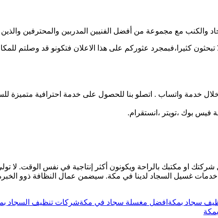
 والكنب مع مجموعة من أفضل الفنيين المدربين والمحترفين والذين ي
ا تبحثون كثيرا،فبمجرد عثوركم على هذا الاعلان فتكونو قد وصلتم للمك
ل خدمة واتساب . اتصلو بنا للحصول على خدمة احترافية متميزة لل
ة فيس بوك ،تويتر ،انستقرام.
كتك او مكتبك بالراحة ويكونون أكثر إنتاجية في نفس الوقت. لا تولي 
دمات غسيل السجاد لدينا في مكة. سيضمن عمال النظافة ذوو الخبرة ال
يف سجاد بمكة
افضل مغسلة سجاد في مكة
شركات تنظيف السجاد بم
مكة