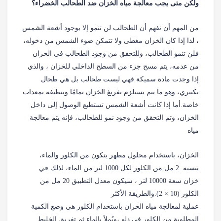
ولكن متى يجب معالجة مياه الخزان ضد الطحالب الخضراء؟
من المهم أن نفهم أن الطحالب لن تنمو إلا بوجود أشعة الشمس
، لذا إذا كان الخزان مغطى ولا تتمكن ضوء الشمس من دخوله،
فلن تنمو الطحالب، وللتحقق من وجود الطحالب في الخزان
من عدمه، يتم مسح جزء من السطح الداخلي للخزان ، والذي
إذا وجدت مادة سميكة فهي ليست طحالب بل هي طحال
بكتيري، وهو ما يتم يستلزم تفريغ الخزان تمامًا وتنظيفه بمعدات
خاصة.أما إذا كانت أشعة الشمس تستطيع الوصول إلى داخل
الخزان، وتم التحقق من وجود نمو للطحالب، فإنه يتم معالجة
مياه
الخزان، باستخدام محلول مطهر يتكون من الكلور والماء،
بنسبة
2 مل من
الكلور
لكل 1000 لتر من الماء، لذلك في
خزان سعة 10000 لتر ، سيكون معدل التطبيق 20 مل من
الكلور (10 × 2).والطريقة الأكثر
عملية
لمعالجة
مياه
الخزان
باستخدام
الكلور
هي وضع الكمية
المطلوبة من
الكلور
في دلو ،ويُملأ بالماء ثم تفريق الخليط