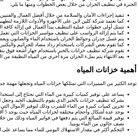
الخبرة في تنظيف الخزان من خلال بعض الخطوات ومنها ما يلي:
تنفيذ إجراءات الأمان والسلامة من خلال أفضل العمال والفنيين
كما تعتمد شركة كلين لاين على الأجهزة والأدوات اللازمة لتطهي
تتمثل أولى خطوات عملية التنظيف يبدأ العمال في إزالة كافة
كما يتم إزالة الرواسب على تنظيف مواسير الخزانات التي تعم
يتم غسل جدران وحوائط الخزان باستخدام الماء والصابون وبعض
كما تقوم بعض الشركات باستخدام رذاذ مضاد للجراثيم والبكتي
تقوم شركة تنظيف خزانات بالخبر باستخدام جهاز أشعة فوق بنف
بعد الانتهاء يتم بملء الخزان مرة أخرى من المياه النظيفة من ال
أهمية خزانات المياه
توجد الكثير من المميزات التي تمتلكها خزانات المياه وتجعلها مهمة ج
يساعد على توفير كميات كبيرة من الماء التي نحتاج إلى استخد
بشركة تنظيف خزانات بالخبر الذي يقوم بالتنظيف الجيد وجعل ال
تخزين كميات كبيرة من الماء للشرب وذلك لتوفير الأموال التي يتم
يوجد عدة أشكال وأحجام مختلفة لخزانات المياه حيث يوجد 5 ألاف حجم مختلف تستطيع اختيار ما يناسبك من هذه الأحجام وأيضا يوجد خزانات تستخدم لتحت الأرض وتناسب جدا أصحاب الأراضي.
توفير قيمة المبالغ التي يتم دفعها في فواتير المياه وذلك من 
نصف جالون من الماء يوميا.
التحكم أكثر في مقدار الاستهلاك اليومي للماء مما يساعد على ال