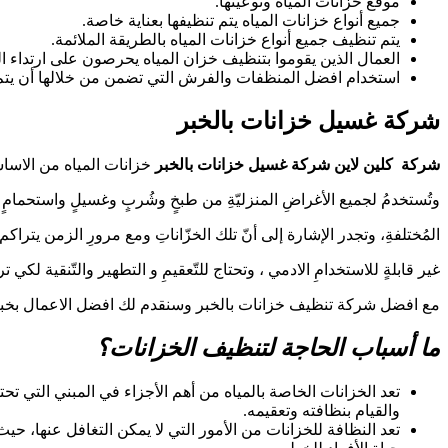
موقع خزانات المياه ونوعيتها.
جميع أنواع خزانات المياه يتم تنظيفها بعناية خاصة.
يتم تنظيف جميع أنواع خزانات المياه بالطريقة الملائمة.
العمال الذين يقوموا بتنظيف خزان المياه يحرصون على ارتداء 
استخدام افضل المنظفات والفرش التي تضمن من خلالها أن يتم 
شركة غسيل خزانات بالخبر
شركة كلين لاين
شركة غسيل خزانات بالخبر
خزانات المياه من الاسا
وتُستخدمُ لجميع الأغراضِ المنزليّةِ من طبخٍ وشُربٍ وغسيلٍ واستحمامٍ وغي
المُختلفةِ، وتجدر الإشارة إلى أنّ تلك الخزّاناتِ ومع مرورِ الزمن يتراكم 
غير قابلةٍ للاستخدامِ الادمي ، وتحتاج للتّعقيمِ و التطهير والتّنقية لك
مع افضل شركة تنظيف خزانات بالخبر وسنقدم لك افضل الاعمال بخبرة تزيد 
ما أسباب الحاجة لتنظيف الخزانات؟
تعد الخزانات الخاصة بالمياه من أهم الأجزاء في المبني التي 
والقيام بنظافته وتعقيمه.
تعد النظافة للخزانات من الأمور التي لا يمكن التغافل عنها، ح