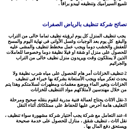
تلميع السيراميك وتنظيفه ليبدو براقاً .
نصائح شركة تنظيف بالرياض الصفرات
يجب تنظيف المنزل كل يوم لرؤيته نظيف تماما خالى من التراب
والبقع
كل يوم بعد الوجبات
وغسل الأوانى فى نهاية اليوم والمسح
للعفش والخشب
دوما ويجب عمل مخطط تنظيف والمشى عليه
للحصول على منزل او شقة او فيلا نظيفة
دوما وخصوصا للعاملات
الذين لا يمتلكون وقت ويريدون منزل نظيف خالى من التراب
والجراثيم
2-تنظيف الخزانات أمر هام للحصول على مياه شرب نظيفة ولا
يحدث تعكر مياه
ويجب الأستعانة بشركة بها خبراء فى تنظيف
الخزانات وتغير الماء ووضع معقمات ومطهرات لسلامتكم
وهذا يتم
من خلال مهندسين لأمتلاكهم مواد التنظيف للخزانات
3-نقل الاثاث يحتاج لعمالة فنية مدربة لتقوم بنقله صحيح ومرحلة
التغليف هامة
أحرص عليها للحفاظ على ممتلكاتك أثناء النقل
4-عند التعامل مع شركة يجب أختيار شركة مشهورة سواء تنظيف ،
نقل اثاث ، تنظيف شقق ،
منازل للحصول على خدمة صحيحة
ويستحق دفع المال بها .