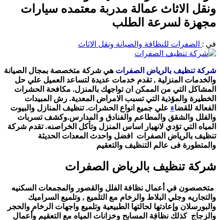
ونقل الاثاث عمالة مدربة معتمده سيارات
مجهزة لسرعة الطلب
في :
الصفرات للنظافة والصيانة ونقل الاثاث
شركة تنظيف بالرياض الصفرات
هي شركة متخصصة بمجال الصيانة
والخدمات المنزلية , تقدم خدمات عديدة لتساعد العميل علي حل
المشاكل التي من الممكن ان تواجهك بالمنزل. مكافحة الحشرات
الخطيرة والمؤذية التي تسبب الامراض المعدية. رش المبيدات
الفعالة للقضا
ء
علي جميع انواع الحشرات. تنظيف المنازل والبيوت
والفلل والشقق والمطاعم والفنادق و المدارس.وكشف تسربات
المياه التي تؤدي لانهيار اساس المنزل وتأكل الخراصنه. تقدم شركة
تنظيف بالرياض الصفرات افضل واحدث المعدات الحديثة
والمتطورة فى عالم التنظيف والتعقيم
شركة تنظيف بالرياض الصفرات
متخصصون في أعمال نظافة الفلل والقصور والمجمعات السكنيه
والتجاريه وجلي البلاط والرخام مع التلميع , وتلميع السراميك
والبورسلان وإعادتها لحالتها الطبيعية وتلميع واجهات الرخام والحجر
والزجاج كذلك نظافة المسابح وخزانات المياه مع التعقيم وأعمال