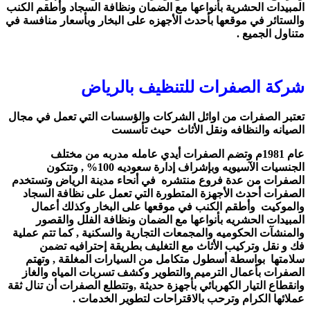
المبيدات الحشرية بأنواعها مع الضمان ونظافة السجاد وأطقم الكنب
والستائر في موقعها بأحدث الأجهزه على البخار وبأسعار منافسة في
متناول الجميع .
شركة الصفرات للتنظيف بالرياض
تعتبر الصفرات من اوائل الشركات والؤسسات التي تعمل في مجال
الصيانه والنظافه ونقل الأثاث
حيث تأسست
عام 1981م وتضم الصفرات أيدي عامله مدربه من مختلف
الجنسيات
الآسيويه وبإشراف إدارة سعوديه 100% , وتتكون
الصفرات من عدة فروع منتشره
في أنحاء مدينة الرياض
وتستخدم
الصفرات أحدث الأجهزة المتطورة التي تعمل على نظافة السجاد
والموكيت
وأطقم الكنب في موقعها على البخار وكذلك أعمال
المبيدات الحشريه بأنواعها مع الضمان
ونظافة الفلل والقصور
والمنشآت الحكوميه والمجمعات التجارية والسكنية ,
كما تتم عملية
فك و نقل وتركيب الأثاث مع التغليف بطريقة إحترافيه تضمن
سلامتها
بواسطة أسطول متكامل من السيارات المغلقة , وتهتم
الصفرات بأعمال الترميم والتطوير
وكشف تسربات المياه والغاز
وانقطاع التيار الكهربائي بأجهزة حديثة ,
وتتطلع الصفرات أن تنال ثقة
عملائها الكرام وترحب بالاقتراحات لتطوير الخدمات .