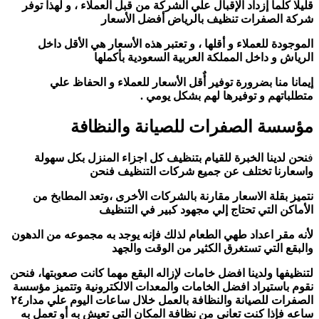
قليلا كلما إزداد الإقبال علي الشركة من قبل العملاء ، و لهذا توفر
شركة الصفرات تنظيف بالرياض أفضل الأسعار
الموجودة للعملاء و أقلها ، و تعتبر هذه الأسعار هي الأقل داخل
الرياش و داخل المملكة العربية السعودية بأكملها
إيمانا منا بضرورة توفير أٌقل الأسعار للعملاء و الحفاظ علي
متطلباتهم و توفيرها لهم بشكل يومي .
مؤسسة الصفرات للصيانة والنظافة
ف
نحن لدينا الخبرة للقيام بتنظيف كل اجزاء المنزل بكل سهولة
واسعارنا تختلف عن جميع شركات التنظيف
فنحن
نتميز بقلة الاسعار مقارنة بالشركات الأخرى ،وتعد المطابخ من
الأماكن التي تحتاج إلي مجهود كبير
في التنظيف
لأنه مقر اعداد طهي الطعام لذلك فإنه يوجد به مجموعه من الدهون
والبقع
التي تستغرق الكثير من الوقت والجهد
لتنظيفها ولدينا افضل خامات لإزاله البقع مهما كانت صعوبتها،
فنحن
نقوم باستيراد افضل الخامات والمعدات الالكترونية وتتميز مؤسسة
الصفرات للصيانة والنظافة بالعمل خلال ساعات اليوم
علي مدار٢٤
ساعه فإذا كنت تعاني من نظافة المكان التي تعيش به أو تعمل به