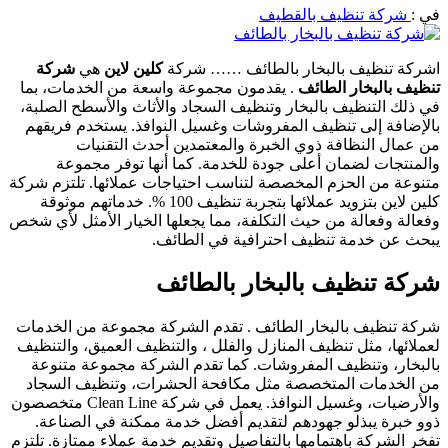
في :
شركة تنظيف بالقطيف
اشركة تنظيف بالبخار بالطائف …… شركة
كلين لاين
هي
شركة
تنظيف بالبخار الطائف
. يقدمون مجموعة واسعة من الخدمات، بما
في ذلك التنظيف بالبخار وتنظيف السجاد والأثاث والأسطح الصلبة،
بالإضافة إلى تنظيف المفروشات وغسيل النوافذ. يستخدم فريقهم
من عمال النظافة ذوي الخبرة والمعتمدين أحدث التقنيات
والمنتجات لضمان أعلى جودة للخدمة. كما أنها توفر مجموعة
متنوعة من الحزم المخصصة لتناسب احتياجات عملائها. تلتزم شركة
كلين لاين بتزويد عملائها بتجربة تنظيف 100 %. خدماتهم موثوقة
وفعالة وفعالة من حيث التكلفة، مما يجعلها الخيار الأمثل لأي شخص
يبحث عن خدمة تنظيف احترافية في الطائف.
شركة تنظيف بالبخار بالطائف
شركة تنظيف بالبخار الطائف . تقدم الشركة مجموعة من الخدمات
لعملائها، مثل تنظيف المنازل والفلل ، والتنظيف العميق، والتنظيف
بالبخار، وتنظيف المفروشات. كما تقدم الشركة مجموعة متنوعة
من الخدمات المتخصصة مثل مكافحة الحشرات، وتنظيف السجاد
والأرضيات، وغسيل النوافذ. يعمل في شركة Clean Line متخصصون
ذوو خبرة يبذلو جهودهم لتقديم أفضل خدمة ممكنة في الصناعة.
تفخر الشركة باهتمامها بالتفاصيل وتقديم خدمة عملاء ممتازة. تلتزم