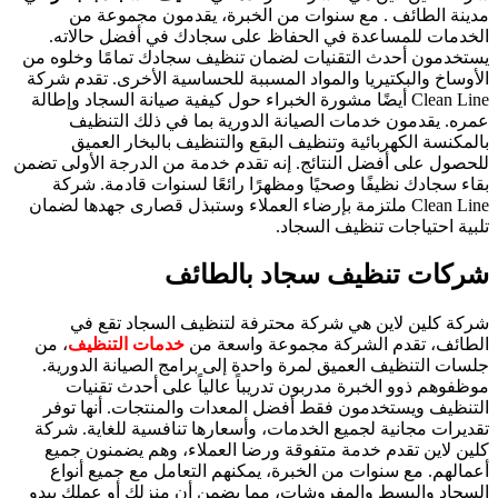
مدينة الطائف . مع سنوات من الخبرة، يقدمون مجموعة من
الخدمات للمساعدة في الحفاظ على سجادك في أفضل حالاته.
يستخدمون أحدث التقنيات لضمان تنظيف سجادك تمامًا وخلوه من
الأوساخ والبكتيريا والمواد المسببة للحساسية الأخرى. تقدم شركة
Clean Line أيضًا مشورة الخبراء حول كيفية صيانة السجاد وإطالة
عمره. يقدمون خدمات الصيانة الدورية بما في ذلك التنظيف
بالمكنسة الكهربائية وتنظيف البقع والتنظيف بالبخار العميق
للحصول على أفضل النتائج. إنه تقدم خدمة من الدرجة الأولى تضمن
بقاء سجادك نظيفًا وصحيًا ومظهرًا رائعًا لسنوات قادمة. شركة
Clean Line ملتزمة بإرضاء العملاء وستبذل قصارى جهدها لضمان
تلبية احتياجات تنظيف السجاد.
شركات تنظيف سجاد بالطائف
شركة كلين لاين هي شركة محترفة لتنظيف السجاد تقع في
الطائف، تقدم الشركة مجموعة واسعة من
خدمات التنظيف
، من
جلسات التنظيف العميق لمرة واحدة إلى برامج الصيانة الدورية.
موظفوهم ذوو الخبرة مدربون تدريباً عالياً على أحدث تقنيات
التنظيف ويستخدمون فقط أفضل المعدات والمنتجات. أنها توفر
تقديرات مجانية لجميع الخدمات، وأسعارها تنافسية للغاية. شركة
كلين لاين تقدم خدمة متفوقة ورضا العملاء، وهم يضمنون جميع
أعمالهم. مع سنوات من الخبرة، يمكنهم التعامل مع جميع أنواع
السجاد والبسط والمفروشات، مما يضمن أن منزلك أو عملك يبدو