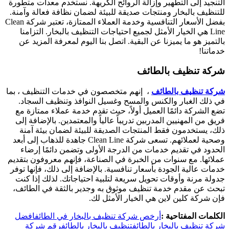
التنجيد إلى التطهير وإزالة الروائح الكريهة. نستخدم معدات متطورة
للتنظيف بالبخار ومنتجات صديقة للبيئة لضمان نظافة فعالة وآمنة.
بفضل الأسعار التنافسية وخدمة العملاء الممتازة، تعتبر شركة Clean
Line هي الخيار الأمثل لجميع احتياجات التنظيف بالبخار. التزامنا
بالتميز هو ما يميزنا عن البقية. اتصل بنا اليوم لمعرفة المزيد عن
خدماتنا!
شركة تنظيف بالطائف
شركة تنظيف بالطائف
، إنهم متخصصون في خدمات التنظيف ، بما
في ذلك الغبار والكنس والمسح وغسيل النوافذ وتنظيف السجاد.
تضع الشركة دائمًا العميل أولاً، حيث تقدم خدمة عملاء ممتازة مع
فريق من المهنيين المدربين تدريباً عالياً والمعتمدين. بالإضافة إلى
ذلك، يستخدمون فقط المنتجات الصديقة للبيئة لضمان بيئة آمنة
وصحية لعملائهم. تسعى شركة Clean Line جاهدة للذهاب إلى أبعد
الحدود في تقديم خدمات من الدرجة الأولى وتضمن دائمًا إرضاء
عملائها. مع سنوات من الخبرة في الصناعة، فإنهم معروفون بتقديم
خدمات عالية الجودة بأسعار تنافسية. بالإضافة إلى ذلك، فإنها توفر
جدولة مرنة وأوقات تحويل سريعة لتلبية احتياجاتك. لذلك إذا كنت
تبحث عن مقدم خدمة تنظيف موثوق به وجدير بالثقة في الطائف،
فإن شركة كلين لاين هي الخيار الأمثل لك.
الكلمات المفتاحية :
أرخص شركة تنظيف بالبخار في الطائف
افضل
شركة تنظيف بالبخار بالطائف
تنظيف بالبخار بالطائف
رقم شركة