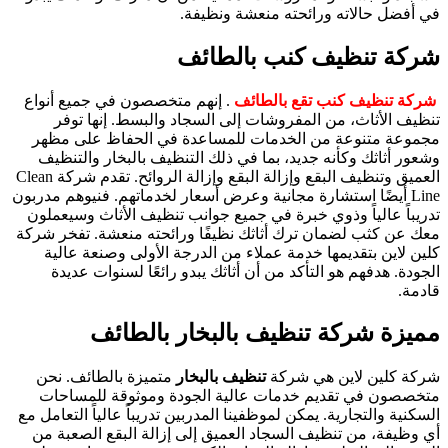
في أفضل حالاته ورائحته منعشة ونظيفة.
شركة تنظيف كنب بالطائف
شركة تنظيف كنب تقع بالطائف
. إنهم متخصصون في جميع أنواع
تنظيف الأثاث، من المفروشات إلى السجاد والبسط. إنها توفر
مجموعة متنوعة من الخدمات للمساعدة في الحفاظ على مظهر
وشعور أثاثك وكأنه جديد، بما في ذلك التنظيف بالبخار والتنظيف
العميق وتنظيف البقع وإزالة البقع وإزالة الروائح. تقدم شركة Clean
Line أيضًا استشارة مجانية وعرض أسعار لخدماتهم. فنيوهم مدربون
تدريباً عالياً وذوي خبرة في جميع جوانب تنظيف الأثاث وسيعملون
معك عن كثب لضمان ترك أثاثك نظيفًا ورائحته منعشة. تفخر شركة
كلين لاين بتقديمها خدمة عملاء من الدرجة الأولى وصنعة عالية
الجودة. هدفهم هو التأكد من أن أثاثك يبدو رائعًا لسنوات عديدة
قادمة.
مميزة شركة تنظيف بالبخار بالطائف
شركة كلين لاين هي شركة
تنظيف بالبخار
متميزة بالطائف. نحن
متخصصون في تقديم خدمات عالية الجودة وموثوقة للمساحات
السكنية والتجارية. يمكن لموظفينا المدربين تدريباً عالياً التعامل مع
أي وظيفة، من تنظيف السجاد العميق إلى إزالة البقع الصعبة من