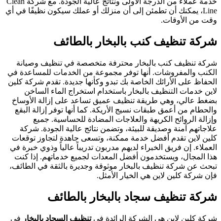
خدمة عملاء من الدرجة الأولى ونتائج عالية الجودة. مع شركة Clean
Line، يمكنك أن تطمئن إلى أن منزلك أو عملك سيكون نظيفًا في أي
وقت من الأوقات.
شركة تنظيف كنب بالبخار بالطائف
شركة تنظيف كنب بالبخار محترفة متخصصة في تنظيف وصيانة
الكنب والمفروشات. أنها توفر مجموعة من الخدمات للمساعدة في
الحفاظ على الأرائك الخاصة بك تبدو وكأنها جديدة. تقدم شركة كلين
لاين خدمات التنظيف بالبخار باستخدام استخراج الماء الساخن
بضغط عالي، وهي طريقة تنظيف عميق تساعد على إزالة الأوساخ
والحطام من أعمق طبقات نسيج الأريكة. كما أنها توفر إزالة البقع
وإزالة الروائح الكريهة والعلاجات المضادة للحساسية. جميع
علاجاتهم آمنة وصديقة للبيئة، وتضمن نتائج عالية الجودة. شركة
كلين لاين تقدم أفضل خدمة ممكنة، وتسعى جاهدة لتجاوز توقعات
العملاء. إن فريق الخبراء لديهم مدربون تدريباً عالياً وذوي خبرة في
هذا المجال، ويستخدمون أفضل المعدات لجميع خدماتهم. إذا كنت
تبحث عن شركة تنظيف بالبخار موثوقة وجديرة بالثقة في الطائف،
فإن شركة كلين لاين هي الخيار الأمثل.
شركة تنظيف سجاد بالبخار بالطائف
شركة كلين لاين هي الشركة الرائدة في
تنظيف السجاد بالبخار
في