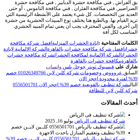
بق الفراش , فني مكافحة حشرة الدبابير , فني مكافحة حشرة
الصراصير, فني مكافحة الفئران
,
فني مكافحة الناموس ، أو حتى
العديد من التخصصات. كل شيء يعتمد على الأنشطة الرئيسية التي
تريد القيام بها. وبالطبع هنا يختلف نوع المبيدات الحشرية من حشرة
إلى أخرى, والفني المحترف يجب أن يعني تمام المبيد الحشري
المناسب لكل آفة
الكلمات المفتاحية :
ابادة الحشرات المنزلية
افضل شركة مكافحة
حشرات
افضل شركة مكافحة حشرات بالقاهرة
الشركة الالمانية لابادة
الحشرات
الشركة الالمانية لمكافحة الحشرات
شركة مكافحة حشرات
بالقاهرة
مكافحة حشرات بالقاهرة
شارك على
فيسبوك
تويتر
جوجل بلس
واتساب
السابق
عروووض وخصومات شركة كلين لاين 01026349766 خصم
39% لفترة محدودة احجز الان
التالي
شركة تنظيف بالقويعية خصم 39% احجز الان 0556501701
شركة كلين لاين للنظافة
أحدث المقالات
شركة تنظيف فى الرياض
يوليو 16, 2025
شركة تنظيف بالرياض 0556501701 كلــين لايــن خصم 39%