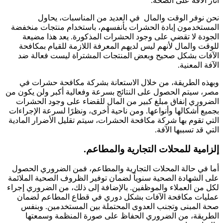
آثار الآفة على الصحة.
نحن نوفر الوقت والمال في العديد من المناسبات، يحاول
المستخدمون إبادة الحشرات بأنفسهم، باستخدام منتجات منخفضة
الجودة لا تقضي على وجود الحشرات المذكورة. يعد هذا مضيعة
للوقت والمال لأنهم ليس لديهم المعرفة اللازمة للقيام بمكافحة
الآفات بشكل صحيح وبعض المنتجات المشتراة ليست فعالة ضد
الآفة المعنية.
وبهذه الطريقة، من خلال الاستعانة بشركة مكافحة حشرات في
مصر، سيتم الحصول على النتائج بسرعة وفعالية أكبر ولن يكون من
الضروري إنفاق مبلغ كبير من المال للقضاء على وجود الحشرات
بجميع أشكالها وأنواعها. ومن ناحية أخرى، ونظرًا لسرعة الإجراءات
التي تقوم بها شركة مكافحة الحشرات، سيتم تقليل الأضرار المادية
التي قد تسببها الآفة.
إلزامية للمحلات التجارية والمطاعم.
أما في حالة المحلات التجارية والمطاعم، فمن الضروري الحصول
على الشهادة الصحية سنوياً لضمان توفير الظروف الصحية الملائمة
لكل من العملاء والموظفين. بالإضافة إلى ذلك، من الضروري إجراء
عمليات مكافحة الآفات بشكل دوري في قطاع المطاعم لضمان
صحة المبنى وتجنب العدوى المحتملة بين المستخدمين. وبنفس
الطريقة، من الضروري الحفاظ على صورة المنظمة وسمعتها