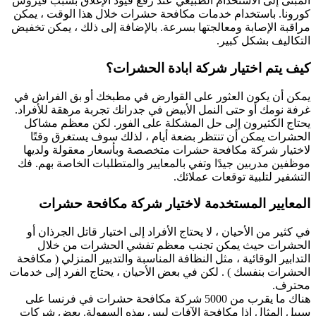
المبنى إلى الاستخدام الطبيعي عند رفع قيود الإغلاق بسبب فيروس
كورونا. باستخدام خدمات مكافحة حشرات خلال هذا الوقت ، يمكن
مراقبة الإصابة ومعالجتها بسرعة. بالإضافة إلى ذلك ، يمكن تخفيض
التكاليف بشكل كبير.
كيف يتم اختيار شركة ابادة الحشرات؟
يمكن أن يكون العثور على القوارض في مطبخك أو بق الفراش في
غرفة نومك أو حتى النمل الأبيض في جدرانك تجربة مرهقة للأفراد.
يحتاج الكثيرون إلى حل المشكلة على الفور. لكن معظم مشاكل
الحشرات يمكن أن تنتظر بضعة أيام ، لذلك سوف يستغرق وقتًا
لاختيار شركة مكافحة حشرات متخصصة وبأسعار معقولة ولديها
موظفين مدربين جيدًا وتفي بالمعايير والمتطلبات الخاصة بهم. فك
التشفير لتلبية توقعات عملائك.
المعايير المستخدمة لاختيار شركة مكافحة حشرات
في كثير من الأحيان ، لا يحتاج الأفراد إلى اختيار قاتل الجرذان أو
الحشرات حيث يمكن تجنب معظم تفشي الحشرات من خلال
التدابير الوقائية ، مثل النظافة المناسبة والتدبير المنزلي ( مكافحة
الحشرات بنفسك ) . لكن في بعض الأحيان ، يحتاج الفرد إلى خدمات
محترف.
هناك ما يقرب من 5000 شركة مكافحة حشرات في فرنسا على
سبيل المثال إذا مكافحة الآفات ليس بهذه السهولة. بعض شركات