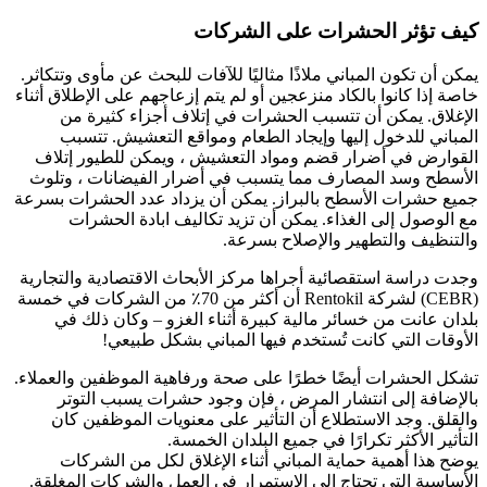
كيف تؤثر الحشرات على الشركات
يمكن أن تكون المباني ملاذًا مثاليًا للآفات للبحث عن مأوى وتتكاثر.
خاصة إذا كانوا بالكاد منزعجين أو لم يتم إزعاجهم على الإطلاق أثناء
الإغلاق. يمكن أن تتسبب الحشرات في إتلاف أجزاء كثيرة من
المباني للدخول إليها وإيجاد الطعام ومواقع التعشيش. تتسبب
القوارض في أضرار قضم ومواد التعشيش ، ويمكن للطيور إتلاف
الأسطح وسد المصارف مما يتسبب في أضرار الفيضانات ، وتلوث
جميع حشرات الأسطح بالبراز. يمكن أن يزداد عدد الحشرات بسرعة
مع الوصول إلى الغذاء. يمكن أن تزيد تكاليف ابادة الحشرات
والتنظيف والتطهير والإصلاح بسرعة.
وجدت دراسة استقصائية أجراها مركز الأبحاث الاقتصادية والتجارية
(CEBR) لشركة Rentokil أن أكثر من 70٪ من الشركات في خمسة
بلدان عانت من خسائر مالية كبيرة أثناء الغزو – وكان ذلك في
الأوقات التي كانت تُستخدم فيها المباني بشكل طبيعي!
تشكل الحشرات أيضًا خطرًا على صحة ورفاهية الموظفين والعملاء.
بالإضافة إلى انتشار المرض ، فإن وجود حشرات يسبب التوتر
والقلق. وجد الاستطلاع أن التأثير على معنويات الموظفين كان
التأثير الأكثر تكرارًا في جميع البلدان الخمسة.
يوضح هذا أهمية حماية المباني أثناء الإغلاق لكل من الشركات
الأساسية التي تحتاج إلى الاستمرار في العمل والشركات المغلقة.