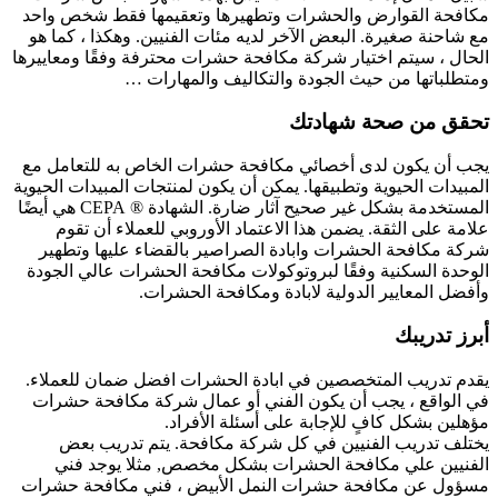
مكافحة القوارض والحشرات وتطهيرها وتعقيمها فقط شخص واحد
مع شاحنة صغيرة. البعض الآخر لديه مئات الفنيين. وهكذا ، كما هو
الحال ، سيتم اختيار شركة مكافحة حشرات محترفة وفقًا ومعاييرها
ومتطلباتها من حيث الجودة والتكاليف والمهارات …
تحقق من صحة شهادتك
يجب أن يكون لدى أخصائي مكافحة حشرات الخاص به للتعامل مع
المبيدات الحيوية وتطبيقها. يمكن أن يكون لمنتجات المبيدات الحيوية
المستخدمة بشكل غير صحيح آثار ضارة. الشهادة ® CEPA هي أيضًا
علامة على الثقة. يضمن هذا الاعتماد الأوروبي للعملاء أن تقوم
شركة مكافحة الحشرات وابادة الصراصير بالقضاء عليها وتطهير
الوحدة السكنية وفقًا لبروتوكولات مكافحة الحشرات عالي الجودة
وأفضل المعايير الدولية لابادة ومكافحة الحشرات.
أبرز تدريبك
يقدم تدريب المتخصصين في ابادة الحشرات افضل ضمان للعملاء.
في الواقع ، يجب أن يكون الفني أو عمال شركة مكافحة حشرات
مؤهلين بشكل كافٍ للإجابة على أسئلة الأفراد.
يختلف تدريب الفنيين في كل شركة مكافحة. يتم تدريب بعض
الفنيين علي مكافحة الحشرات بشكل مخصص, مثلا يوجد فني
مسؤول عن مكافحة حشرات النمل الأبيض ، فني مكافحة حشرات