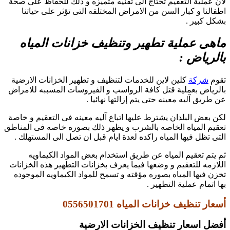
لان عملية التعقيم تحتاج الى تقنيه متميزه و ذلك للحفاظ على صحة
اطفالنا و كبار السن من الامراض المختلفه التى تؤثر على حياتنا
بشكل كبير .
ماهى عملية تطهير وتنظيف خزانات المياه
بالرياض :
تقوم
شركة
كلين لاين للخدمات لتنظيف و تطهير الخزانات الارضية
بالرياض بعملية قتل كافة الرواسب و الفيروسات المسببه للامراض
عن طريق آليه معينه حتى يتم إزالتها نهائيا .
لكن بعض البلدان يشترط عليها اتباع آليه معينه فى التعقيم و خاصة
تعقيم المياه الخاصه بالشرب و يظهر ذلك بصوره خاصه فى المناطق
التى تظل فيها المياه راكده لعدة ايام قبل ان تصل الى المستهلك .
ثم يتم تعقيم المياه عن طريق استخدام بعض المواد الكيماويه
اللازمه للتعقيم و وضعها فيما يعرف بخزانات التطهير هذه الخزانات
تخزن فيها المياه بصوره مؤقته و تسمح للمواد الكيماويه الموجوده
بها اتمام عملية التطهير .
أسعار تنظيف خزانات المياه 0556501701
أفضل
اسعار تنظيف الخزانات الارضية